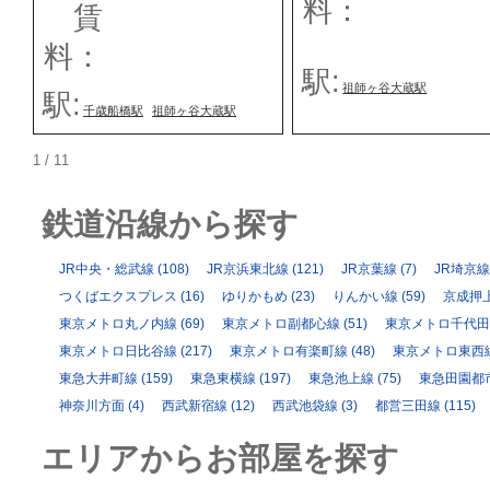
料：
賃
料：
駅:
祖師ヶ谷大蔵駅
駅:
千歳船橋駅
祖師ヶ谷大蔵駅
1 / 1
1
鉄道沿線から探す
JR中央・総武線
(108)
JR京浜東北線
(121)
JR京葉線
(7)
JR埼京線
つくばエクスプレス
(16)
ゆりかもめ
(23)
りんかい線
(59)
京成押
東京メトロ丸ノ内線
(69)
東京メトロ副都心線
(51)
東京メトロ千代田
東京メトロ日比谷線
(217)
東京メトロ有楽町線
(48)
東京メトロ東西
東急大井町線
(159)
東急東横線
(197)
東急池上線
(75)
東急田園都
神奈川方面
(4)
西武新宿線
(12)
西武池袋線
(3)
都営三田線
(115)
エリアからお部屋を探す