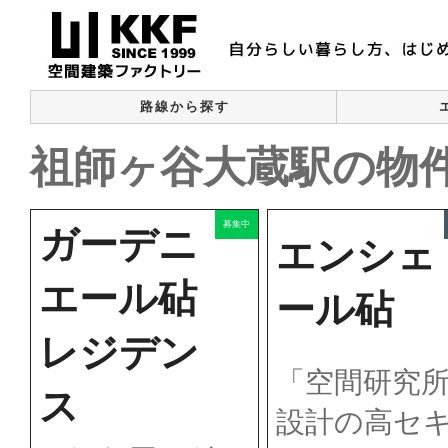
路線から探す
祖師ヶ谷大蔵駅の物件
募集中
ガーデニ
エンシェ
エール砧
ール砧
レジデン
「空間研究
ス
設計の高セ