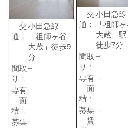
交
小田急線
通：
「祖師ヶ
交
小田急線
大蔵」
通：
「祖師ヶ谷
徒歩7分
大蔵」徒歩9
–
間取
分
り：
–
間取
–
専有
り：
面
–
専有
積：
面
–
募集
積：
賃
–
募集