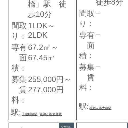
徒歩8分
橋」駅 徒
–
間取
歩10分
り：
間取
1LDK～
–
専有
2LDK
り：
面
専有
67.2㎡～
積：
面
67.45㎡
–
募集
積：
賃
募集
255,000円～
料：
賃
277,000円
料：
駅:
祖師ヶ谷大蔵駅
駅:
千歳船橋駅
祖師ヶ谷大蔵駅
空室無し