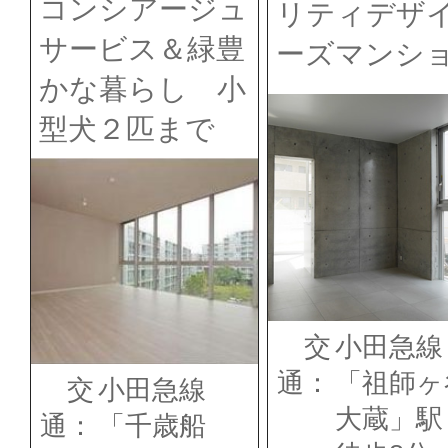
コンシアージュ
リティデザ
サービス＆緑豊
ーズマンシ
かな暮らし 小
型犬２匹まで
交
小田急線
通：
「祖師ヶ
交
小田急線
大蔵」
通：
「千歳船