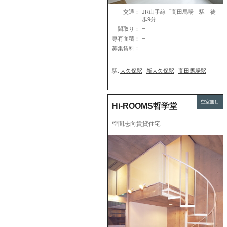
交通：
JR山手線「高田馬場」駅 徒
歩9分
–
間取り：
–
専有面積：
–
募集賃料：
駅:
大久保駅
新大久保駅
高田馬場駅
空室無し
Hi-ROOMS哲学堂
空間志向賃貸住宅