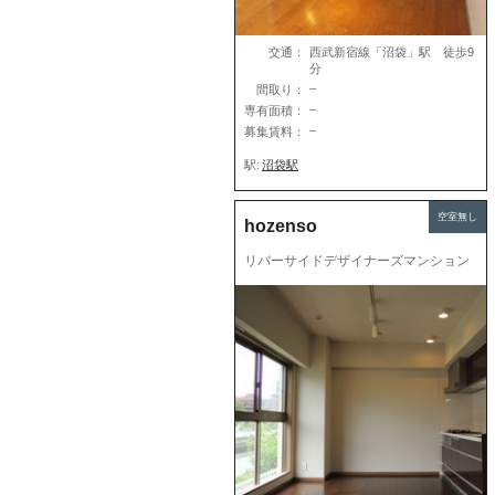
交通：
西武新宿線「沼袋」駅 徒歩9
分
–
間取り：
–
専有面積：
–
募集賃料：
駅:
沼袋駅
空室無し
hozenso
リバーサイドデザイナーズマンション