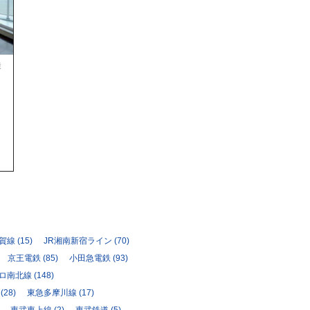
徒
須賀線
(15)
JR湘南新宿ライン
(70)
京王電鉄
(85)
小田急電鉄
(93)
ロ南北線
(148)
(28)
東急多摩川線
(17)