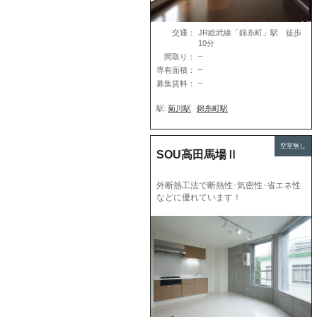
交通：
JR総武線「錦糸町」駅 徒歩
10分
–
間取り：
–
専有面積：
–
募集賃料：
駅:
菊川駅
錦糸町駅
空室無し
SOU高田馬場Ⅱ
外断熱工法で断熱性･気密性･省エネ性
などに優れています！