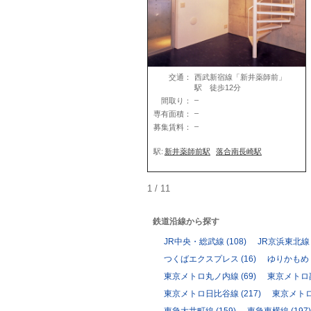
交通：
西武新宿線「新井薬師前」
駅 徒歩12分
–
間取り：
–
専有面積：
–
募集賃料：
駅:
新井薬師前駅
落合南長崎駅
1 / 1
1
鉄道沿線から探す
JR中央・総武線
(108)
JR京浜東北線
つくばエクスプレス
(16)
ゆりかもめ
東京メトロ丸ノ内線
(69)
東京メトロ
東京メトロ日比谷線
(217)
東京メト