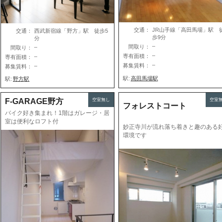
交通：
JR山手線「高田馬場」駅 
交通：
西武新宿線「野方」駅 徒歩5
歩9分
分
–
間取り：
–
間取り：
–
専有面積：
–
専有面積：
–
募集賃料：
–
募集賃料：
駅:
高田馬場駅
駅:
野方駅
F-GARAGE野方
空室無し
空室
フォレストコート
バイク好き集まれ！1階はガレージ・居
室は便利なロフト付
妙正寺川が流れ落ち着きと趣のある
環境です