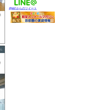
@kkf からのツイート
徒
無し
好