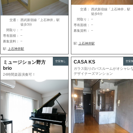
交通：
西武新宿線「上石神井」
徒歩6分
–
間取り：
交通：
西武新宿線「上石神井」駅
徒歩3分
–
専有面積：
–
間取り：
–
募集賃料：
–
専有面積：
–
募集賃料：
駅:
上石神井駅
駅:
上石神井駅
CASA KS
ミュージション野方
空室無し
空室
brio
ガラス貼りのバスルームがオシャレ
デザイナーズマンション
24時間楽器演奏可！