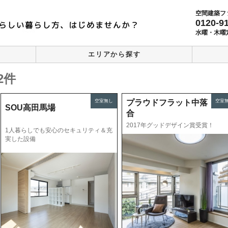
空間建築フ
0120-9
水曜・木曜
エリアから探す
2件
空室無し
プラウドフラット中落
空室
SOU高田馬場
合
2017年グッドデザイン賞受賞！
1人暮らしでも安心のセキュリティ＆充
実した設備