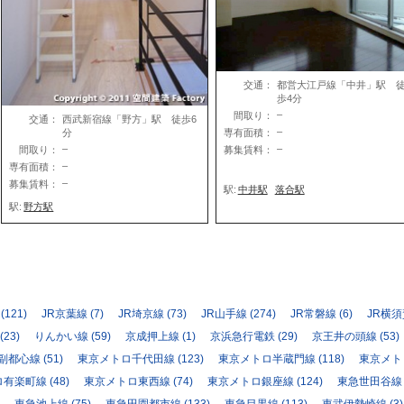
交通：
都営大江戸線「中井」駅 
歩4分
–
間取り：
交通：
西武新宿線「野方」駅 徒歩6
–
分
専有面積：
–
–
間取り：
募集賃料：
–
専有面積：
–
募集賃料：
駅:
中井駅
落合駅
駅:
野方駅
(121)
JR京葉線
(7)
JR埼京線
(73)
JR山手線
(274)
JR常磐線
(6)
JR横
(23)
りんかい線
(59)
京成押上線
(1)
京浜急行電鉄
(29)
京王井の頭線
(53)
副都心線
(51)
東京メトロ千代田線
(123)
東京メトロ半蔵門線
(118)
東京メト
ロ有楽町線
(48)
東京メトロ東西線
(74)
東京メトロ銀座線
(124)
東急世田谷線