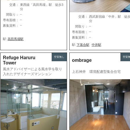
交通：
東西線「高田馬場」駅 徒歩3
分
–
間取り：
交通：
西武新宿線「中井」駅 徒歩
–
専有面積：
分
–
募集賃料：
–
間取り：
–
専有面積：
–
募集賃料：
駅:
高田馬場駅
駅:
下落合駅
中井駅
Refuge Haruru
空室無し
空室
ombrage
Tower
風水アドバイザーによる風水学を取り
上石神井 環境配慮型集合住宅
入れたデザイナーズマンション