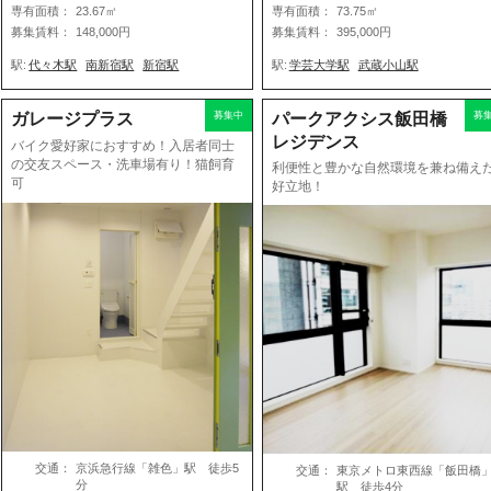
専有面積：
23.67㎡
専有面積：
73.75㎡
募集賃料：
148,000円
募集賃料：
395,000円
駅:
代々木駅
南新宿駅
新宿駅
駅:
学芸大学駅
武蔵小山駅
募集中
パークアクシス飯田橋
募
ガレージプラス
レジデンス
バイク愛好家におすすめ！入居者同士
の交友スペース・洗車場有り！猫飼育
利便性と豊かな自然環境を兼ね備え
可
好立地！
交通：
京浜急行線「雑色」駅 徒歩5
交通：
東京メトロ東西線「飯田橋
分
駅 徒歩4分