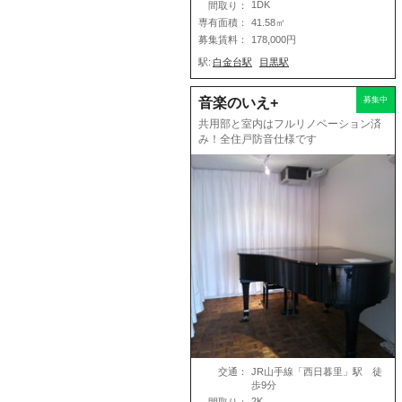
1DK
間取り：
専有面積：
41.58㎡
募集賃料：
178,000円
駅:
白金台駅
目黒駅
音楽のいえ+
募集中
共用部と室内はフルリノベーション済
み！全住戸防音仕様です
交通：
JR山手線「西日暮里」駅 徒
歩9分
2K
間取り：