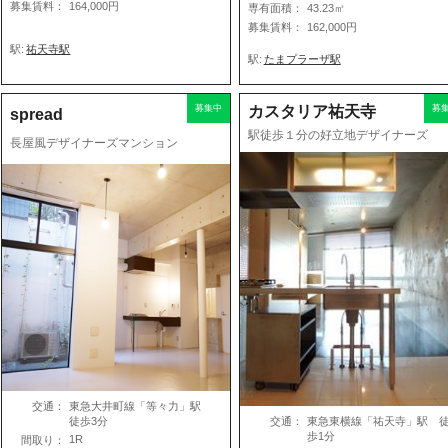
募集賃料：
164,000円
専有面積：
43.23㎡
募集賃料：
162,000円
駅:
祐天寺駅
駅:
たまプラーザ駅
募集中
カスタリア祐天寺
募
spread
駅徒歩１分の好立地デザイナーズ
長屋風デザイナーズマンション
交通：
東急大井町線「等々力」駅
交通：
東急東横線「祐天寺」駅 
徒歩3分
歩1分
1R
間取り：