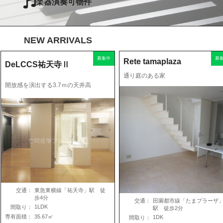
楽器演奏可物件
NEW ARRIVALS
募集中
募
Rete tamaplaza
DeLCCS祐天寺Ⅱ
通り庭のある家
開放感を演出する3.7ｍの天井高
交通：
東急東横線「祐天寺」駅 徒
歩4分
交通：
田園都市線「たまプラーザ
1LDK
間取り：
駅 徒歩2分
専有面積：
35.67㎡
1DK
間取り：