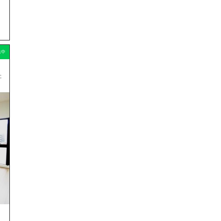
集中
た
」