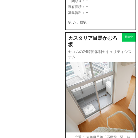
–
間取り：
–
専有面積：
–
募集賃料：
駅:
八丁堀駅
カスタリア目黒かむろ
募集中
坂
セコムの24時間体制セキュリティシス
テム
交通：
東急目黒線「不動前」駅 徒