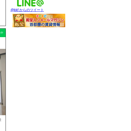
@kkf からのツイート
集中
徒