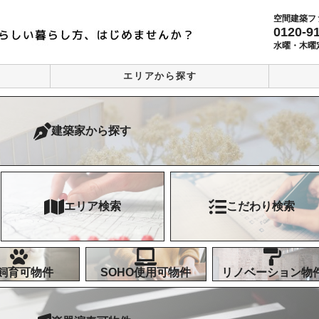
空間建築フ
0120-9
水曜・木曜
エリアから探す
建築家から探す
エリア検索
こだわり検索
飼育可物件
SOHO使用可物件
リノベーション物