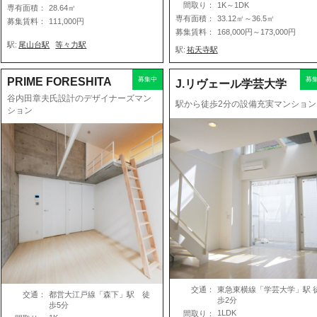
間取り：
1K～1DK
専有面積：
28.64㎡
専有面積：
33.12㎡～36.5㎡
募集賃料：
111,000円
募集賃料：
168,000円～173,000円
駅:
尾山台駅
等々力駅
駅:
祐天寺駅
PRIME FORESHITA
募集中
募
J.リヴェール学芸大学
谷内田章夫氏設計のデザイナーズマン
駅から徒歩2分の設備充実マンション
ション
交通：
東急東横線「学芸大学」駅 
交通：
都営大江戸線「森下」駅 徒
歩2分
歩5分
1LDK
間取り：