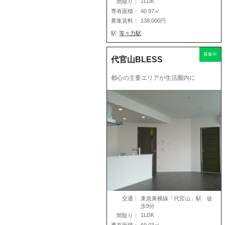
1LDK
間取り：
専有面積：
40.97㎡
募集賃料：
138,000円
駅:
等々力駅
募集中
代官山BLESS
都心の主要エリアが生活圏内に
交通：
東急東横線「代官山」駅 徒
歩9分
1LDK
間取り：
専有面積：
69.03㎡