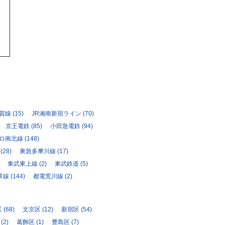
須賀線
(15)
JR湘南新宿ライン
(70)
京王電鉄
(85)
小田急電鉄
(94)
ロ南北線
(148)
(28)
東急多摩川線
(17)
東武東上線
(2)
東武鉄道
(5)
草線
(144)
都電荒川線
(2)
区
(68)
文京区
(12)
新宿区
(54)
(2)
葛飾区
(1)
豊島区
(7)