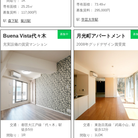
1K
間取り：
専有面積：
73.49㎡
専有面積：
25.25㎡
募集賃料：
295,000円
募集賃料：
117,000円
駅:
学芸大学駅
駅:
森下駅
菊川駅
募集中
募
Buena Vista代々木
月光町アパートメント
充実設備の賃貸マンション
2008年グッドデザイン賞受賞
交通：
都営大江戸線「代々木」駅
交通：
東急目黒線「武蔵小山」
徒歩5分
徒歩12分
1R
1LDK
間取り：
間取り：