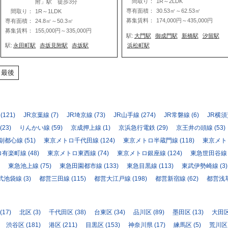
間取り：
1R～2LDK
附」駅 徒歩3分
専有面積：
30.53㎡～62.53㎡
間取り：
1R～1LDK
募集賃料：
174,000円～435,000円
専有面積：
24.8㎡～50.3㎡
募集賃料：
155,000円～335,000円
駅:
大門駅
御成門駅
新橋駅
汐留駅
浜松町駅
駅:
永田町駅
赤坂見附駅
赤坂駅
最後
(121)
JR京葉線
(7)
JR埼京線
(73)
JR山手線
(274)
JR常磐線
(6)
JR横
(23)
りんかい線
(59)
京成押上線
(1)
京浜急行電鉄
(29)
京王井の頭線
(53)
副都心線
(51)
東京メトロ千代田線
(124)
東京メトロ半蔵門線
(118)
東京メト
ロ有楽町線
(48)
東京メトロ東西線
(74)
東京メトロ銀座線
(124)
東急世田谷線
東急池上線
(75)
東急田園都市線
(133)
東急目黒線
(113)
東武伊勢崎線
(3)
武池袋線
(3)
都営三田線
(115)
都営大江戸線
(198)
都営新宿線
(62)
都営浅
(17)
北区
(3)
千代田区
(38)
台東区
(34)
品川区
(89)
墨田区
(13)
大田
渋谷区
(181)
港区
(211)
目黒区
(153)
神奈川県
(17)
練馬区
(5)
荒川区