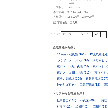
歩3分
間取り：
1R～1LDK
専有面積：
30.14㎡～45.39㎡
募集賃料：
163,000円～240,000円
駅:
不動前駅
目黒駅
1 / 68
1
2
3
4
5
10
20
»
鉄道沿線から探す
JR中央・総武線
(108)
JR京浜東北線
つくばエクスプレス
(16)
ゆりかもめ
東京メトロ丸ノ内線
(69)
東京メトロ
東京メトロ日比谷線
(217)
東京メト
東急大井町線
(159)
東急東横線
(197)
神奈川方面
(4)
西武新宿線
(12)
西
エリアからお部屋を探す
世田谷区
(191)
中央区
(65)
中野区
杉並区
(22)
板橋区
(2)
江東区
(23)