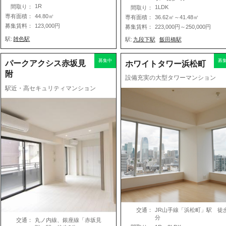
1R
間取り：
1LDK
間取り：
専有面積：
44.80㎡
専有面積：
36.62㎡～41.48㎡
募集賃料：
123,000円
募集賃料：
223,000円～250,000円
駅:
雑色駅
駅:
九段下駅
飯田橋駅
募集中
募
パークアクシス赤坂見
ホワイトタワー浜松町
附
設備充実の大型タワーマンション
駅近・高セキュリティマンション
交通：
JR山手線「浜松町」駅 徒
分
交通：
丸ノ内線、銀座線「赤坂見