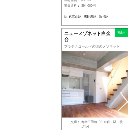
募集賃料：
394,000円
駅:
代官山駅
恵比寿駅
渋谷駅
ニューメゾネット白金
募集中
台
プラチナゴールドの街のメゾネット
交通：
都営三田線「白金台」駅 徒
歩3分