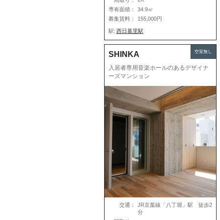
専有面積：
34.9㎡
募集賃料：
155,000円
駅:
西日暮里駅
空室無し
SHINKA
入居者専用音楽ホールのあるデザイナ
ーズマンション
交通：
JR京葉線「八丁堀」駅 徒歩2
分