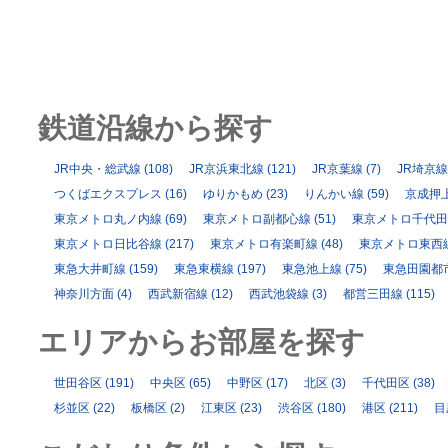
鉄道沿線から探す
JR中央・総武線
(108)
JR京浜東北線
(121)
JR京葉線
(7)
JR埼京線
つくばエクスプレス
(16)
ゆりかもめ
(23)
りんかい線
(59)
京成押
東京メトロ丸ノ内線
(69)
東京メトロ副都心線
(51)
東京メトロ千代田
東京メトロ日比谷線
(217)
東京メトロ有楽町線
(48)
東京メトロ東西
東急大井町線
(159)
東急東横線
(197)
東急池上線
(75)
東急田園都
神奈川方面
(4)
西武新宿線
(12)
西武池袋線
(3)
都営三田線
(115)
エリアからお部屋を探す
世田谷区
(191)
中央区
(65)
中野区
(17)
北区
(3)
千代田区
(38)
杉並区
(22)
板橋区
(2)
江東区
(23)
渋谷区
(180)
港区
(211)
目