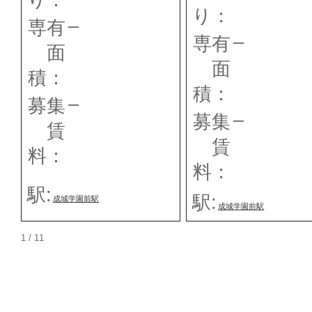
り：
り：
–
専有
–
専有
面
面
積：
積：
–
募集
–
募集
賃
賃
料：
料：
駅:
駅:
成城学園前駅
成城学園前駅
1 / 1
1