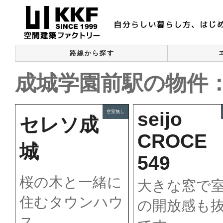
路線から探す
成城学園前駅の物件：
seijo
空室無し
セレソ成
CROCE
城
549
桜の木と一緒に
大きな窓で
住むタウンハウ
の開放感も
ス