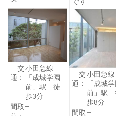
です
交
小田急線
交
小田急線
通：
「成城学園
通：
「成城学
前」駅 徒
前」駅 
歩3分
歩8分
–
間取
–
間取