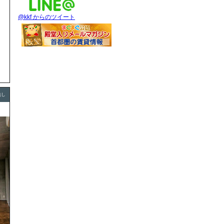
」
@kkf からのツイート
無し