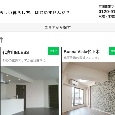
空間建築フ
0120-9
水曜・木曜
エリアから探す
件
募集中
募
Buena Vista代々木
代官山BLESS
充実設備の賃貸マンション
都心の主要エリアが生活圏内に