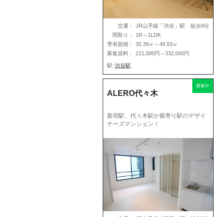
交通：
JR山手線「渋谷」駅 徒歩8分
間取り：
1R～1LDK
専有面積：
35.39㎡～49.93㎡
募集賃料：
221,000円～332,000円
駅:
渋谷駅
募集中
ALERO代々木
新宿駅、代々木駅が最寄り駅のデザイ
ナーズマンション！