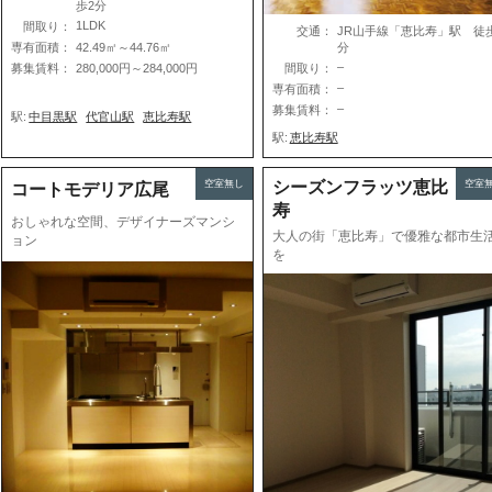
歩2分
1LDK
間取り：
交通：
JR山手線「恵比寿」駅 徒
専有面積：
42.49㎡～44.76㎡
分
–
募集賃料：
280,000円～284,000円
間取り：
–
専有面積：
–
募集賃料：
駅:
中目黒駅
代官山駅
恵比寿駅
駅:
恵比寿駅
空室無し
シーズンフラッツ恵比
空室
コートモデリア広尾
寿
おしゃれな空間、デザイナーズマンシ
大人の街「恵比寿」で優雅な都市生
ョン
を