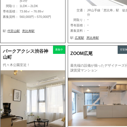
歩3分
間取り：
1LDK～2LDK
交通：
JR山手線「恵比寿」駅 徒
専有面積：
73.66㎡～76.89㎡
分
募集賃料：
560,000円～570,000円
–
間取り：
–
専有面積：
–
募集賃料：
駅:
代官山駅
恵比寿駅
駅:
広尾駅
恵比寿駅
募集中
空室
パークアクシス渋谷神
ZOOM広尾
山町
代々木公園至近！
最先端の設備が揃ったデザイナーズ
譲賃貸マンション