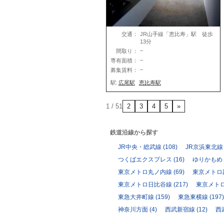
交通：
JR山手線「恵比寿」駅 徒歩
13分
–
間取り：
–
専有面積：
–
募集賃料：
駅:
広尾駅
恵比寿駅
1 / 5
1
2
3
4
5
»
鉄道沿線から探す
JR中央・総武線
(108)
JR京浜東北線
つくばエクスプレス
(16)
ゆりかもめ
東京メトロ丸ノ内線
(69)
東京メトロ
東京メトロ日比谷線
(217)
東京メト
東急大井町線
(159)
東急東横線
(197)
神奈川方面
(4)
西武新宿線
(12)
西