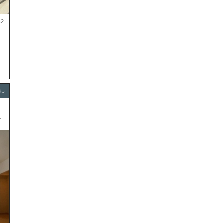
2
無し
ン