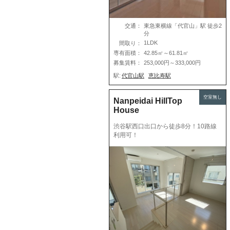
交通：
東急東横線「
代官山
」駅 徒歩2
分
1LDK
間取り：
専有面積：
42.85㎡～61.81㎡
募集賃料：
253,000円～333,000円
駅:
代官山駅
恵比寿駅
空室無し
Nanpeidai HillTop
House
渋谷駅西口出口から徒歩8分！10路線
利用可！