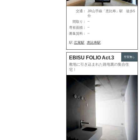
交通：
JR山手線「恵比寿」駅 徒歩5
分
–
間取り：
–
専有面積：
–
募集賃料：
駅:
広尾駅
恵比寿駅
EBISU FOLIO Act.3
空室無し
敷地に引き込まれた路地裏の集合住
宅！