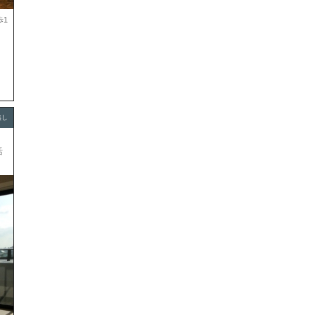
歩1
無し
活