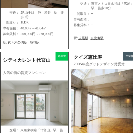
交通：
東京メトロ日比谷線「広尾
駅 徒歩10分
交通：
JR山手線、他「渋谷」駅 徒
–
間取り：
歩9分
–
専有面積：
1LDK
間取り：
–
募集賃料：
専有面積：
40.08㎡～41.04㎡
募集賃料：
269,000円～278,000円
駅:
広尾駅
恵比寿駅
駅:
代々木公園駅
渋谷駅
募集中
クイズ恵比寿
空室
シティカレント代官山
2005年度グッドデザイン賞受賞
人気の街の賃貸マンション
交通：
東急東横線「代官山」駅 徒