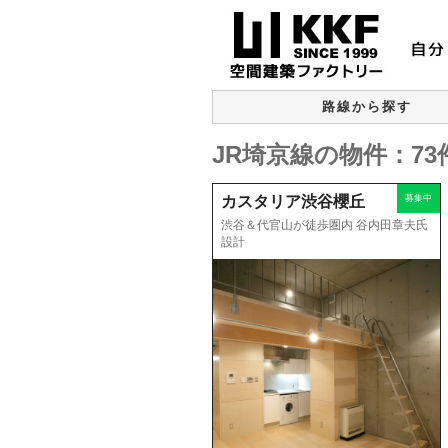
路線から探す
JR埼京線の物件：73
カスタリア渋谷櫻丘
募集中
渋谷＆代官山が徒歩圏内 谷内田章夫氏
設計