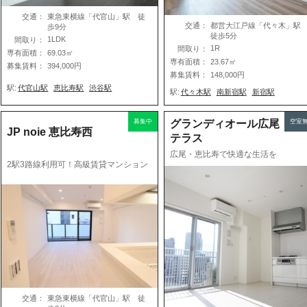
交通：
東急東横線「代官山」駅 徒
交通：
都営大江戸線「代々木」
歩9分
徒歩5分
1LDK
間取り：
1R
間取り：
専有面積：
69.03㎡
専有面積：
23.67㎡
募集賃料：
394,000円
募集賃料：
148,000円
駅:
代官山駅
恵比寿駅
渋谷駅
駅:
代々木駅
南新宿駅
新宿駅
募集中
グランディオール広尾
空室
JP noie 恵比寿西
テラス
広尾・恵比寿で快適な生活を
2駅3路線利用可！高級賃貸マンション
交通：
東急東横線「代官山」駅 徒