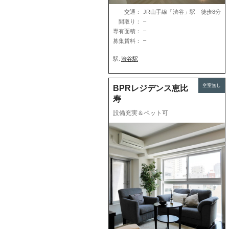
交通：
JR山手線「渋谷」駅 徒歩8分
–
間取り：
–
専有面積：
–
募集賃料：
駅:
渋谷駅
空室無し
BPRレジデンス恵比
寿
設備充実＆ペット可