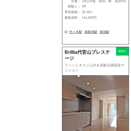
交通：
JR山手線「新宿」駅 徒歩6分
1R
間取り：
専有面積：
25.28㎡
募集賃料：
141,000円
駅:
代々木駅
南新宿駅
新宿駅
Brillia代官山プレステ
募集中
ージ
フィットネスジム付き高級分譲賃貸マ
ンション