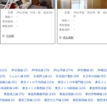
交通：
JR山手線「恵比寿」駅 徒
交通：
JR山手線「渋谷」駅 徒歩3分
分
–
間取り：
–
間取り：
–
専有面積：
–
専有面積：
–
募集賃料：
–
募集賃料：
駅:
渋谷駅
駅:
恵比寿駅
(121)
JR京葉線
(7)
JR埼京線
(73)
JR山手線
(274)
JR常磐線
(6)
JR横
(23)
りんかい線
(59)
京成押上線
(1)
京浜急行電鉄
(29)
京王井の頭線
(53)
副都心線
(51)
東京メトロ千代田線
(123)
東京メトロ半蔵門線
(118)
東京メト
ロ有楽町線
(48)
東京メトロ東西線
(74)
東京メトロ銀座線
(124)
東急世田谷線
東急池上線
(75)
東急田園都市線
(133)
東急目黒線
(113)
東武伊勢崎線
(3)
武池袋線
(3)
都営三田線
(115)
都営大江戸線
(198)
都営新宿線
(62)
都営浅