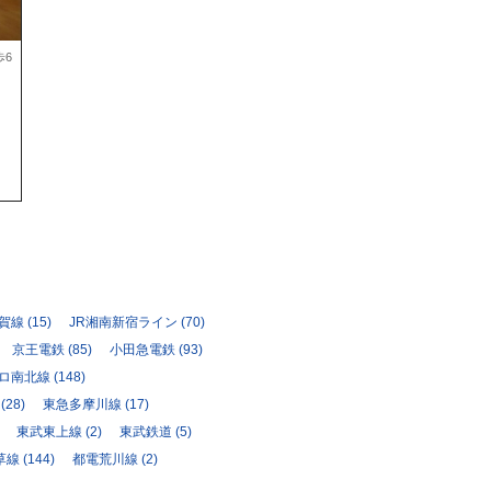
歩6
須賀線
(15)
JR湘南新宿ライン
(70)
京王電鉄
(85)
小田急電鉄
(93)
ロ南北線
(148)
(28)
東急多摩川線
(17)
東武東上線
(2)
東武鉄道
(5)
草線
(144)
都電荒川線
(2)