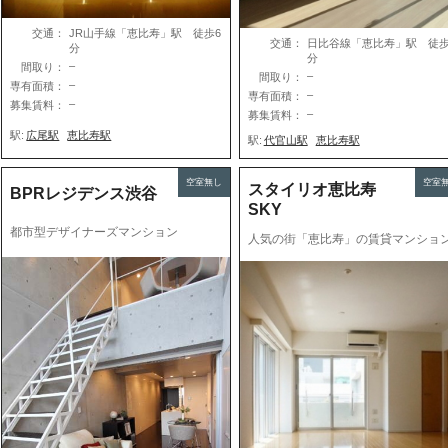
交通：
JR山手線「恵比寿」駅 徒歩6
交通：
日比谷線「恵比寿」駅 徒歩
分
分
–
間取り：
–
間取り：
–
専有面積：
–
専有面積：
–
募集賃料：
–
募集賃料：
駅:
広尾駅
恵比寿駅
駅:
代官山駅
恵比寿駅
空室無し
空室
スタイリオ恵比寿
BPRレジデンス渋谷
SKY
都市型デザイナーズマンション
人気の街「恵比寿」の賃貸マンショ