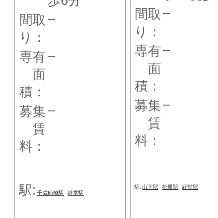
歩6分
–
間取
–
間取
り：
り：
–
専有
–
専有
面
面
積：
積：
–
募集
–
募集
賃
賃
料：
料：
駅:
駅:
山下駅
松原駅
経堂駅
千歳船橋駅
経堂駅