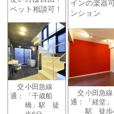
インの楽器
ペット相談可！
ンション
交
小田急線
交
小田急線
通：
「千歳船
通：
「経堂」
橋」駅 徒
駅 徒歩