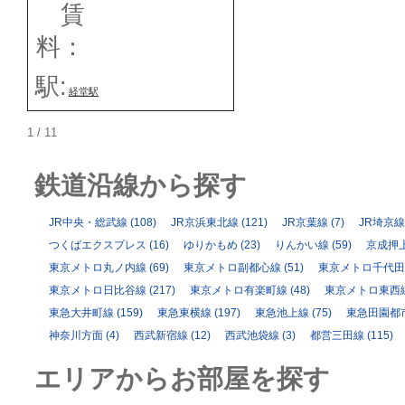
賃
料：
駅:
経堂駅
1 / 1
1
鉄道沿線から探す
JR中央・総武線
(108)
JR京浜東北線
(121)
JR京葉線
(7)
JR埼京線
つくばエクスプレス
(16)
ゆりかもめ
(23)
りんかい線
(59)
京成押
東京メトロ丸ノ内線
(69)
東京メトロ副都心線
(51)
東京メトロ千代田
東京メトロ日比谷線
(217)
東京メトロ有楽町線
(48)
東京メトロ東西
東急大井町線
(159)
東急東横線
(197)
東急池上線
(75)
東急田園都
神奈川方面
(4)
西武新宿線
(12)
西武池袋線
(3)
都営三田線
(115)
エリアからお部屋を探す