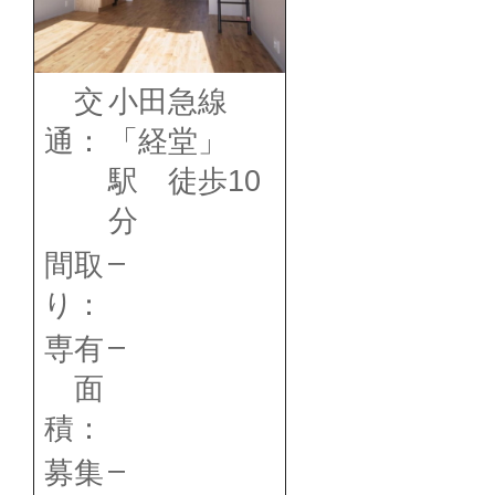
交
小田急線
通：
「経堂」
駅 徒歩10
分
–
間取
り：
–
専有
面
積：
–
募集