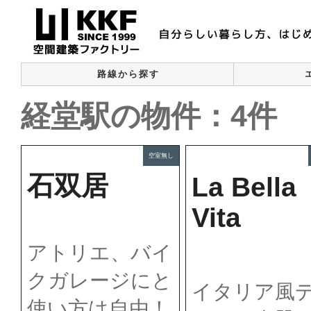
路線から探す
経堂駅の物件：4件
空室無し
石双居
La Bella
Vita
アトリエ、バイ
クガレージにと
イタリア風
使い方は自由！