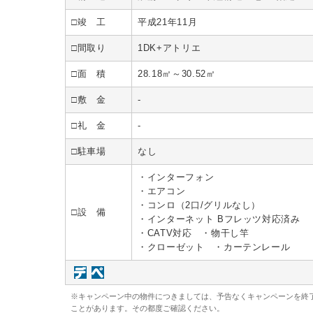
□竣 工
平成21年11月
□間取り
1DK+アトリエ
□面 積
28.18㎡～30.52㎡
□敷 金
-
□礼 金
-
□駐車場
なし
・インターフォン
・エアコン
・コンロ（2口/グリルなし）
□設 備
・インターネット Bフレッツ対応済み
・CATV対応 ・物干し竿
・クローゼット ・カーテンレール
※キャンペーン中の物件につきましては、予告なくキャンペーンを終
ことがあります。その都度ご確認ください。