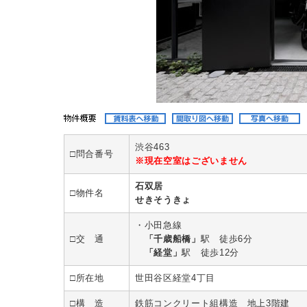
渋谷463
□問合番号
※現在空室はございません
石双居
□物件名
せきそうきょ
・小田急線
□交 通
「千歳船橋」
駅 徒歩6分
「経堂」
駅 徒歩12分
□所在地
世田谷区経堂4丁目
□構 造
鉄筋コンクリート組構造 地上3階建