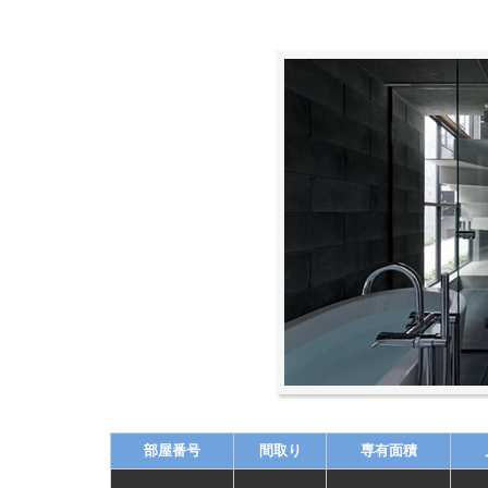
部屋番号
間取り
専有面積
-
-
-