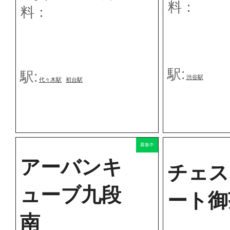
料：
料：
駅:
駅:
渋谷駅
代々木駅
初台駅
募集中
アーバンキ
チェス
ューブ九段
ート御
南