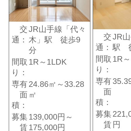
交
JR山手線「代々
交
JR
通：
木」駅 徒歩9
通：
駅 
分
間取
1R～
間取
1R～1LDK
り：
り：
専有
35.
専有
24.86㎡～33.28
面
面
㎡
積：
積：
募集
221,
募集
139,000円～
賃
円
賃
175,000円