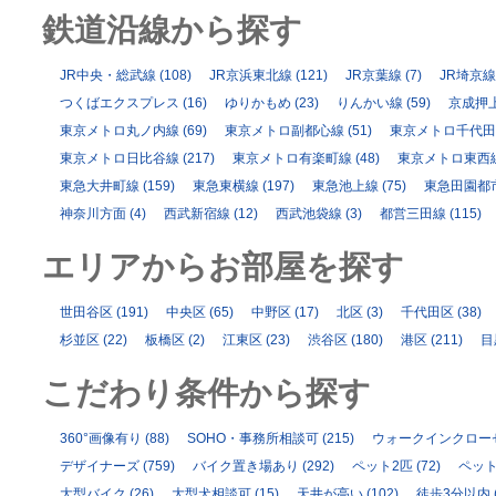
鉄道沿線から探す
JR中央・総武線
(108)
JR京浜東北線
(121)
JR京葉線
(7)
JR埼京線
つくばエクスプレス
(16)
ゆりかもめ
(23)
りんかい線
(59)
京成押
東京メトロ丸ノ内線
(69)
東京メトロ副都心線
(51)
東京メトロ千代田
東京メトロ日比谷線
(217)
東京メトロ有楽町線
(48)
東京メトロ東西
東急大井町線
(159)
東急東横線
(197)
東急池上線
(75)
東急田園都
神奈川方面
(4)
西武新宿線
(12)
西武池袋線
(3)
都営三田線
(115)
エリアからお部屋を探す
世田谷区
(191)
中央区
(65)
中野区
(17)
北区
(3)
千代田区
(38)
杉並区
(22)
板橋区
(2)
江東区
(23)
渋谷区
(180)
港区
(211)
目
こだわり条件から探す
360°画像有り
(88)
SOHO・事務所相談可
(215)
ウォークインクロー
デザイナーズ
(759)
バイク置き場あり
(292)
ペット2匹
(72)
ペッ
大型バイク
(26)
大型犬相談可
(15)
天井が高い
(102)
徒歩3分以内