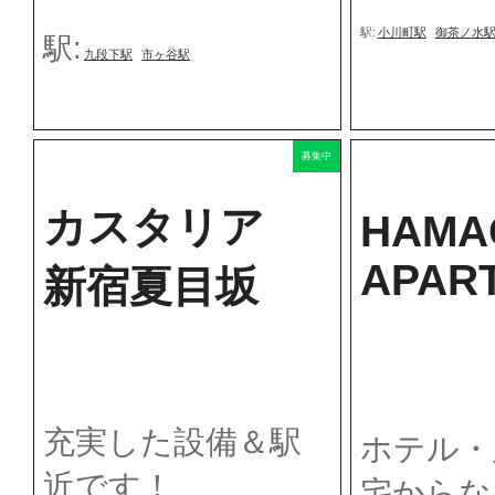
駅:
小川町駅
御茶ノ水
駅:
九段下駅
市ヶ谷駅
募集中
カスタリア
HAMA
APAR
新宿夏目坂
充実した設備＆駅
ホテル・
近です！
宅からな