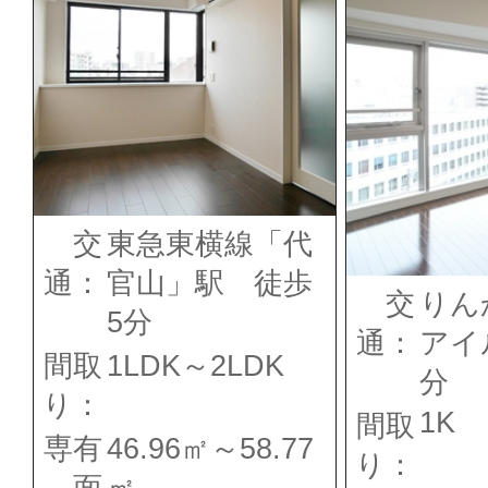
交
東急東横線「代
通：
官山」駅 徒歩
交
りん
5分
通：
アイ
間取
1LDK～2LDK
分
り：
1K
間取
専有
46.96㎡～58.77
り：
面
㎡