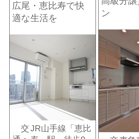
高級分譲
広尾・恵比寿で快
ン
適な生活を
交
JR山手線「恵比