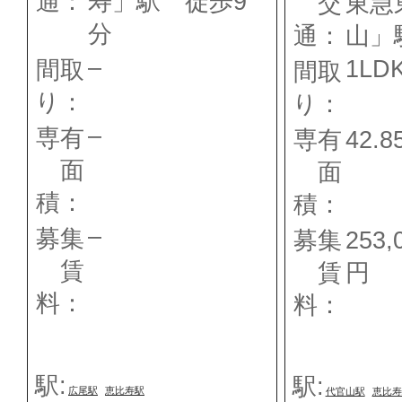
通：
寿」駅 徒歩9
交
東急
分
通：
山
」
–
1LD
間取
間取
り：
り：
–
専有
専有
42.
面
面
積：
積：
–
募集
募集
253,
賃
賃
円
料：
料：
駅:
駅:
広尾駅
恵比寿駅
代官山駅
恵比寿