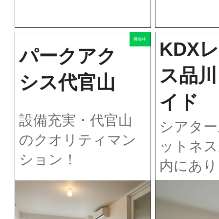
募集中
KDX
パークアク
ス品川
シス代官山
イド
設備充実・代官山
シアター
のクオリティマン
ットネス
ション！
内にあり