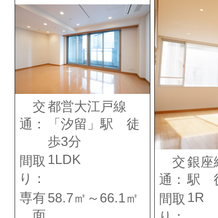
交
都営大江戸線
通：
「汐留」駅 徒
歩3分
1LDK
間取
交
銀座
り：
通：
駅 
1R
専有
58.7㎡～66.1㎡
間取
面
り：