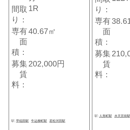
1R
間取
り：
り：
専有
38.6
専有
40.67㎡
面
面
積：
積：
募集
210,
募集
202,000円
賃
賃
料：
料：
駅:
人形町駅
水天宮前
駅:
早稲田駅
牛込柳町駅
若松河田駅