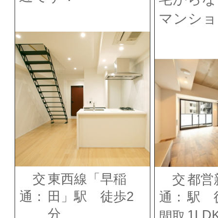
マンショ
交
東西線「早稲
交
都営
通：
田」駅 徒歩2
通：
駅 
分
1LD
間取