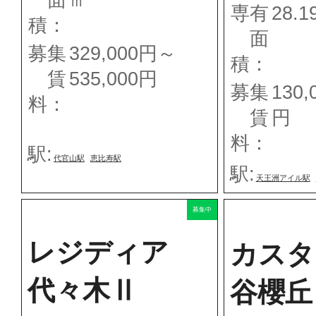
専有
28.1
積：
面
募集
329,000円～
積：
賃
535,000円
募集
130,
料：
賃
円
料：
駅:
代官山駅
恵比寿駅
駅:
天王洲アイル駅
募集中
レジディア
カスタ
代々木Ⅱ
谷櫻丘