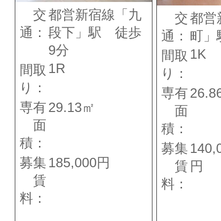
交
都営新宿線「九
交
都営
通：
段下」駅 徒歩
通：
町」
9分
1K
間取
1R
間取
り：
り：
専有
26.
専有
29.13㎡
面
面
積：
積：
募集
140,
募集
185,000円
賃
円
賃
料：
料：