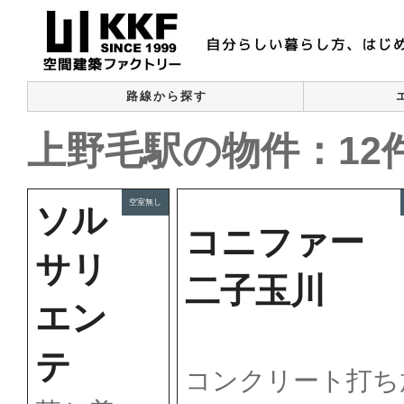
路線から探す
上野毛駅の物件：12
空室無し
ソル
コニファー
サリ
二子玉川
エン
テ
コンクリート打ち