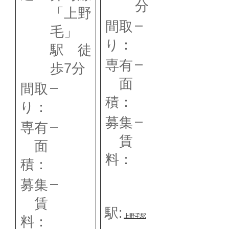
分
「上野
–
間取
毛」
り：
駅 徒
–
専有
歩7分
面
–
間取
積：
り：
–
募集
–
専有
賃
面
料：
積：
–
募集
賃
駅:
上野毛駅
料：