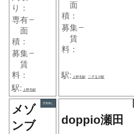
面
り：
積：
–
専有
–
募集
面
賃
積：
料：
–
募集
賃
料：
駅:
上野毛駅
二子玉川駅
駅:
上野毛駅
空室無し
メゾ
doppio瀬田
ンブ