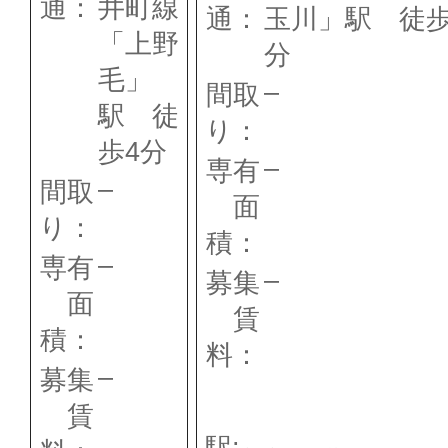
通：
井町線
通：
玉川」駅 徒歩
「上野
分
毛」
–
間取
駅 徒
り：
歩4分
–
専有
–
間取
面
り：
積：
–
専有
–
募集
面
賃
積：
料：
–
募集
賃
駅: