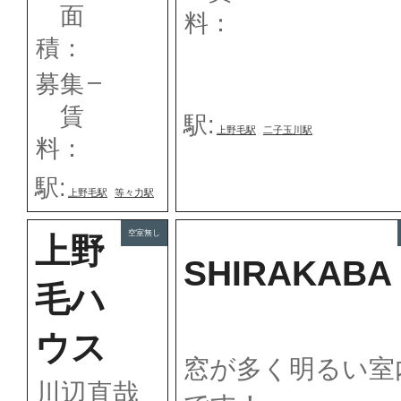
面
料：
積：
–
募集
賃
駅:
上野毛駅
二子玉川駅
料：
駅:
上野毛駅
等々力駅
空室無し
上野
SHIRAKABA
毛ハ
ウス
窓が多く明るい室
川辺直哉