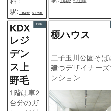
料：
上野毛駅
二子玉川駅
駅:
上野毛駅
等々力駅
KDX
空室無し
榎ハウス
レジ
デン
二子玉川公園そば
ス上
建つデザイナーズ
ンション
野毛
1階は車2
台分のガ