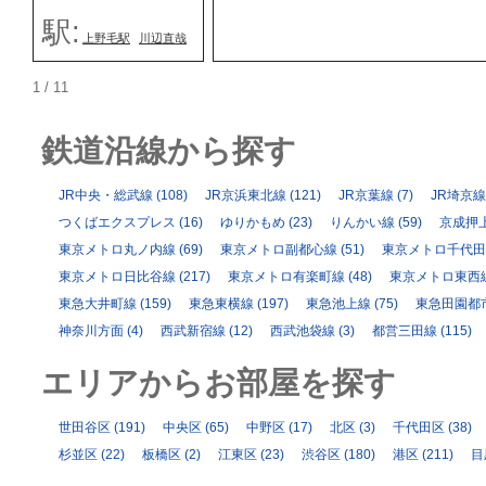
駅:
上野毛駅
川辺直哉
1 / 1
1
鉄道沿線から探す
JR中央・総武線
(108)
JR京浜東北線
(121)
JR京葉線
(7)
JR埼京線
つくばエクスプレス
(16)
ゆりかもめ
(23)
りんかい線
(59)
京成押
東京メトロ丸ノ内線
(69)
東京メトロ副都心線
(51)
東京メトロ千代田
東京メトロ日比谷線
(217)
東京メトロ有楽町線
(48)
東京メトロ東西
東急大井町線
(159)
東急東横線
(197)
東急池上線
(75)
東急田園都
神奈川方面
(4)
西武新宿線
(12)
西武池袋線
(3)
都営三田線
(115)
エリアからお部屋を探す
世田谷区
(191)
中央区
(65)
中野区
(17)
北区
(3)
千代田区
(38)
杉並区
(22)
板橋区
(2)
江東区
(23)
渋谷区
(180)
港区
(211)
目