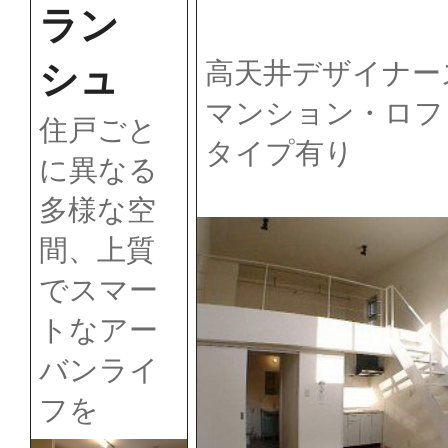
ラン
高天井デザイナー
シュ
マンション・ロフ
住戸ごと
タイプ有り
に異なる
多様な空
間、上質
でスマー
トなアー
バンライ
フを