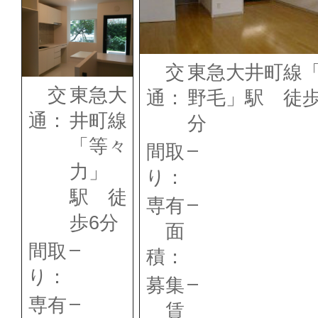
交
東急大井町線
交
東急大
通：
野毛」駅 徒歩
通：
井町線
分
「等々
–
間取
力」
り：
駅 徒
–
専有
歩6分
面
–
間取
積：
り：
–
募集
–
専有
賃