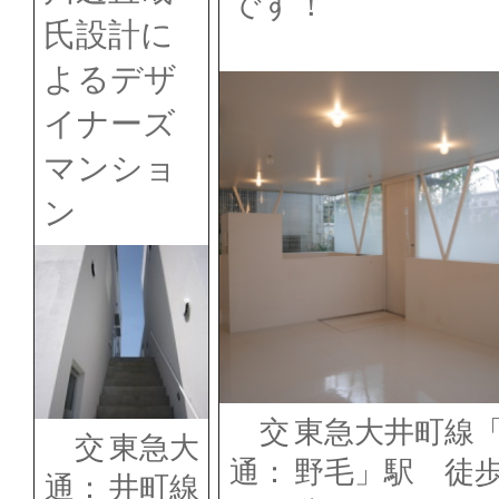
です！
氏設計に
よるデザ
イナーズ
マンショ
ン
交
東急大井町線
交
東急大
通：
野毛」駅 徒歩
通：
井町線