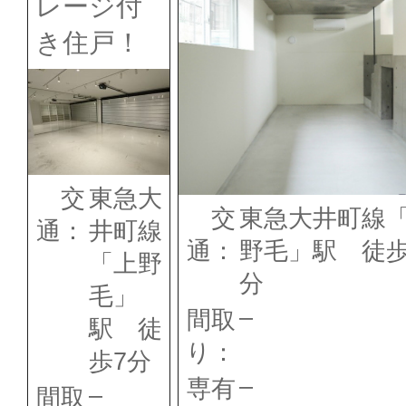
レージ付
き住戸！
交
東急大
交
東急大井町線
通：
井町線
通：
野毛」駅 徒歩
「上野
分
毛」
–
間取
駅 徒
り：
歩7分
–
専有
–
間取