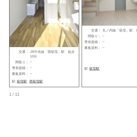
交通：
丸ノ内線「荻窪」駅 
–
間取り：
–
専有面積：
–
募集賃料：
交通：
JR中央線「西荻窪」駅 徒歩
10分
–
間取り：
–
専有面積：
駅:
荻窪駅
–
募集賃料：
駅:
荻窪駅
西荻窪駅
1 / 1
1