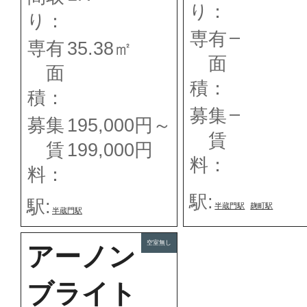
り：
り：
–
専有
専有
35.38㎡
面
面
積：
積：
–
募集
募集
195,000円～
賃
賃
199,000円
料：
料：
駅:
駅:
半蔵門駅
麹町駅
半蔵門駅
空室無し
アーノン
ブライト