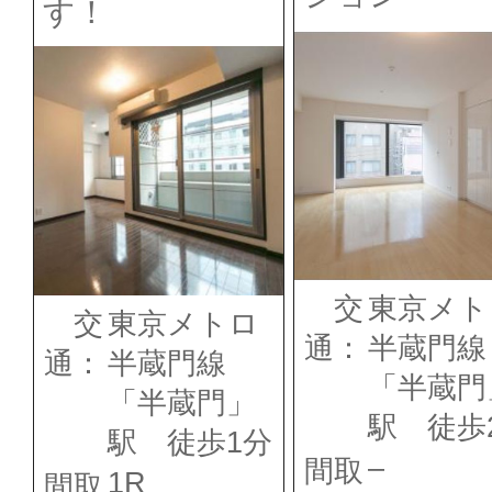
す！
交
東京メト
交
東京メトロ
通：
半蔵門線
通：
半蔵門線
「半蔵門
「半蔵門」
駅 徒歩
駅 徒歩1分
–
間取
1R
間取