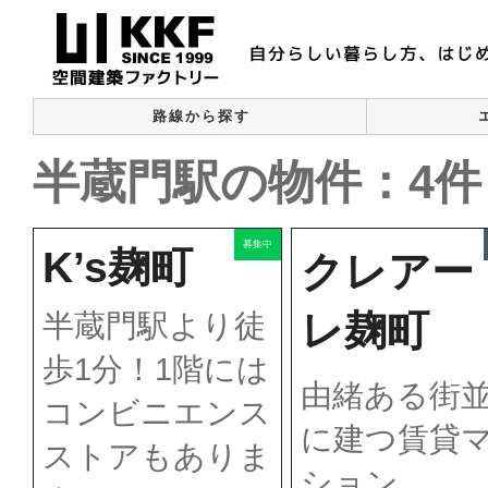
路線から探す
半蔵門駅の物件：4件
募集中
K’s麹町
クレアー
レ麹町
半蔵門駅より徒
歩1分！1階には
由緒ある街
コンビニエンス
に建つ賃貸
ストアもありま
ション