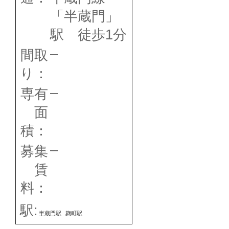
「半蔵門」
駅 徒歩1分
–
間取
り：
–
専有
面
積：
–
募集
賃
料：
駅:
半蔵門駅
麹町駅