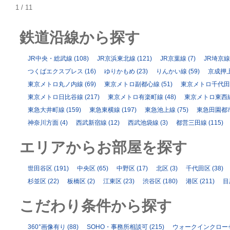
1 / 1
1
鉄道沿線から探す
JR中央・総武線
(108)
JR京浜東北線
(121)
JR京葉線
(7)
JR埼京線
つくばエクスプレス
(16)
ゆりかもめ
(23)
りんかい線
(59)
京成押
東京メトロ丸ノ内線
(69)
東京メトロ副都心線
(51)
東京メトロ千代田
東京メトロ日比谷線
(217)
東京メトロ有楽町線
(48)
東京メトロ東西
東急大井町線
(159)
東急東横線
(197)
東急池上線
(75)
東急田園都
神奈川方面
(4)
西武新宿線
(12)
西武池袋線
(3)
都営三田線
(115)
エリアからお部屋を探す
世田谷区
(191)
中央区
(65)
中野区
(17)
北区
(3)
千代田区
(38)
杉並区
(22)
板橋区
(2)
江東区
(23)
渋谷区
(180)
港区
(211)
目
こだわり条件から探す
360°画像有り
(88)
SOHO・事務所相談可
(215)
ウォークインクロー