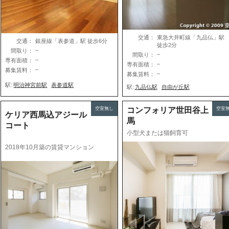
交通：
東急大井町線「九品仏」
交通：
銀座線「表参道」駅 徒歩6分
徒歩2分
–
間取り：
–
間取り：
–
専有面積：
–
専有面積：
–
募集賃料：
–
募集賃料：
駅:
明治神宮前駅
表参道駅
駅:
九品仏駅
自由が丘駅
空室無し
コンフォリア世田谷上
空室
ケリア西馬込アジール
馬
コート
小型犬または猫飼育可
2018年10月築の賃貸マンション