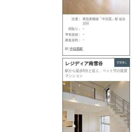
交通：
東急東横線「中目黒」駅 徒歩
10分
–
間取り：
–
専有面積：
–
募集賃料：
駅:
中目黒駅
空室無し
レジディア南雪谷
駅から徒歩5分と近く、ペット可の賃貸
マンション