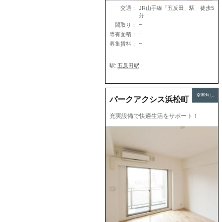
交通：
JR山手線「五反田」駅 徒歩5
分
–
間取り：
–
専有面積：
–
募集賃料：
駅:
五反田駅
空室無し
パークアクシス浜松町
充実設備で快適生活をサポート！