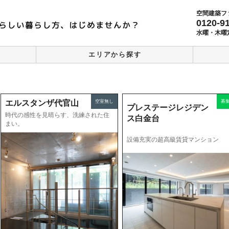
空間建築フ
0120-9
水曜・木曜
エリアから探す
エルスタンザ代官山
空室無し
募
プレステージレジデン
時代の感性を見晴らす、洗練された住
ス白金台
まい。
設備充実の超高級賃貸マンション