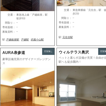
交通：
東急東横線「元住吉」駅 
歩2分
交通：
東急池上線「戸越銀座」駅
–
間取り：
徒歩5分
–
–
専有面積：
間取り：
–
–
募集賃料：
専有面積：
–
募集賃料：
駅:
元住吉駅
駅:
戸越銀座駅
戸越駅
武蔵小山駅
空室無し
ウィルテラス奥沢
空室
AURA表参道
ペットと暮らす設備が充実！自由が
豪華設備充実のデザイナーズレジデン
駅へも徒歩圏内！
ス