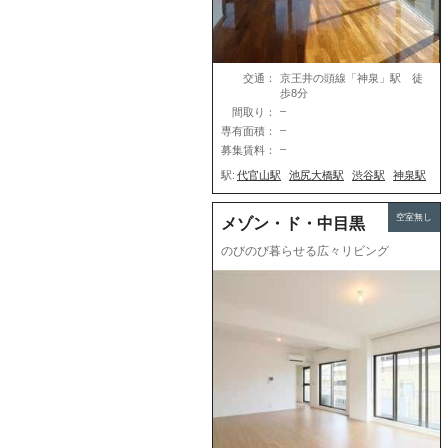
交通：
京王井の頭線「神泉」駅 徒
歩8分
–
間取り：
–
専有面積：
–
募集賃料：
駅:
代官山駅
池尻大橋駅
渋谷駅
神泉駅
空室無し
メゾン・ド・中目黒
のびのび暮らせる広々リビング