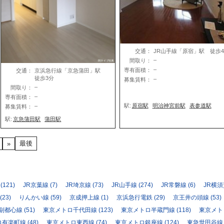
交通：
JR山手線「原宿」駅 徒歩
–
間取り：
–
専有面積：
交通：
京浜急行線「京急蒲田」駅
徒歩3分
–
募集賃料：
–
間取り：
–
専有面積：
駅:
原宿駅
明治神宮前駅
表参道駅
–
募集賃料：
駅:
京急蒲田駅
蒲田駅
最後
»
(121)
JR京葉線
(7)
JR埼京線
(73)
JR山手線
(274)
JR常磐線
(6)
JR横
(23)
りんかい線
(59)
京成押上線
(1)
京浜急行電鉄
(29)
京王井の頭線
(53)
副都心線
(51)
東京メトロ千代田線
(123)
東京メトロ半蔵門線
(118)
東京メト
ロ有楽町線
(48)
東京メトロ東西線
(74)
東京メトロ銀座線
(124)
東急世田谷線