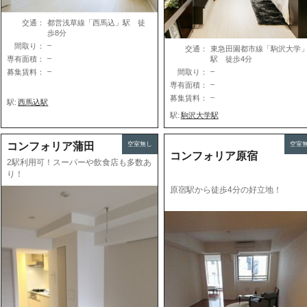
交通：
都営浅草線「西馬込」駅 徒
歩8分
–
間取り：
交通：
東急田園都市線「駒沢大学
–
専有面積：
駅 徒歩4分
–
–
募集賃料：
間取り：
–
専有面積：
–
募集賃料：
駅:
西馬込駅
駅:
駒沢大学駅
コンフォリア蒲田
空室無し
空室
コンフォリア原宿
2駅利用可！スーパーや飲食店も多数あ
り！
原宿駅から徒歩4分の好立地！