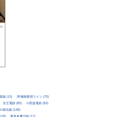
4分
須賀線
(15)
JR湘南新宿ライン
(70)
京王電鉄
(85)
小田急電鉄
(93)
ロ南北線
(148)
(28)
東急多摩川線
(17)