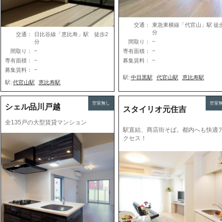
交通：
東急東横線「代官山」駅 徒
分
交通：
日比谷線「恵比寿」駅 徒歩2
–
分
間取り：
–
–
間取り：
専有面積：
–
–
専有面積：
募集賃料：
–
募集賃料：
駅:
中目黒駅
代官山駅
恵比寿駅
駅:
代官山駅
恵比寿駅
空室無し
空室
シェル品川戸越
スタイリオ元住吉
全135戸の大型賃貸マンション
駅直結、商店街そば。都内へも快適
クセス！