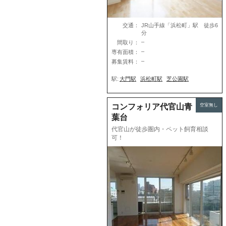
交通：
JR山手線「浜松町」駅 徒歩6
分
–
間取り：
–
専有面積：
–
募集賃料：
駅:
大門駅
浜松町駅
芝公園駅
コンフォリア代官山青
空室無し
葉台
代官山が徒歩圏内・ペット飼育相談
可！