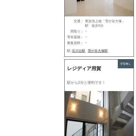
交通：
東急池上線「雪が谷大塚」
駅 徒歩5分
–
間取り：
–
専有面積：
–
募集賃料：
駅:
石川台駅
雪が谷大塚駅
空室無し
レジディア用賀
駅から2分と便利です！