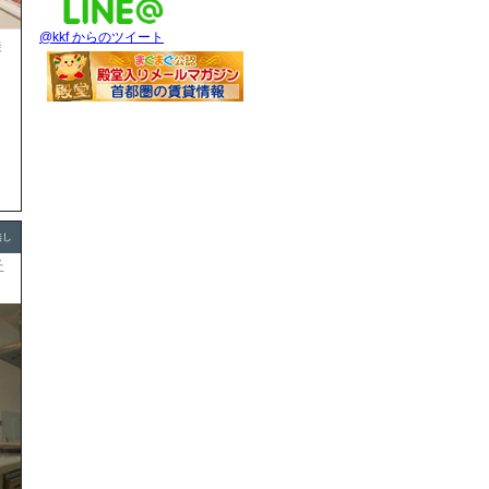
@kkf からのツイート
徒
無し
丘