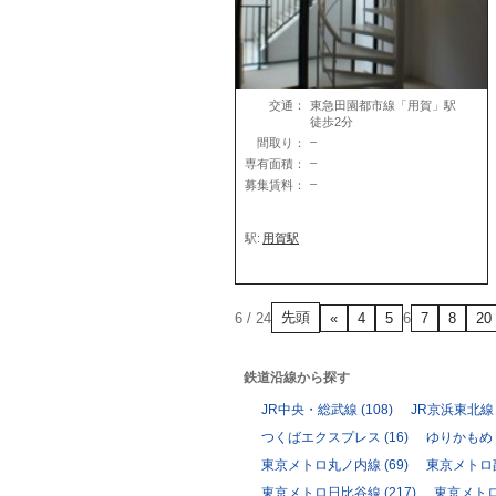
交通：
東急田園都市線「用賀」駅
徒歩2分
–
間取り：
–
専有面積：
–
募集賃料：
駅:
用賀駅
先頭
6 / 24
«
4
5
6
7
8
20
鉄道沿線から探す
JR中央・総武線
(108)
JR京浜東北線
つくばエクスプレス
(16)
ゆりかもめ
東京メトロ丸ノ内線
(69)
東京メトロ
東京メトロ日比谷線
(217)
東京メト