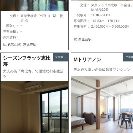
交通：
東京メトロ南北線「白金台
駅 徒歩10分
間取り：
1LDK～2LDK
交通：
東急東横線「代官山」駅 徒
歩5分
専有面積：
161.53㎡～178.11㎡
–
間取り：
募集賃料：
2,400,000円～3,500,000円
–
専有面積：
–
募集賃料：
駅:
白金台駅
駅:
代官山駅
恵比寿駅
シーズンフラッツ恵比
空室無し
空室
Mトリアノン
寿
駒沢通り沿いの高級賃貸マンション
大人の街「恵比寿」で優雅な都市生活
を