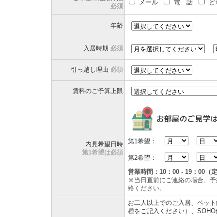
メール
電 話
ど
必須
年齢
入居時期
必須
引っ越し理由
必須
賃料のご予算上限
第1希望：
内見希望日時
第1希望は必須
第2希望：
営業時間：10：00 - 19：0
※当日直前にご連絡の場合、予
絡ください。
お二人以上でのご入居、ペット
種をご記入ください）、SOH