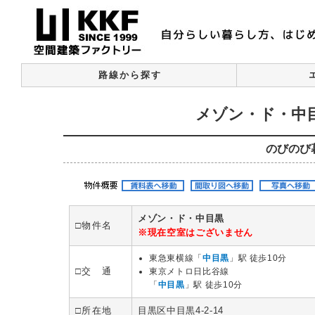
路線から探す
メゾン・ド・中目
のびのび
メゾン・ド・中目黒
□物件名
※現在空室はございません
東急東横線「
中目黒
」駅 徒歩10分
□交 通
東京メトロ日比谷線
「
中目黒
」駅 徒歩10分
□所在地
目黒区中目黒4-2-14