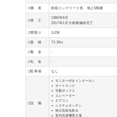
□構 造
鉄筋コンクリート造 地上5階建
1990年9月
□竣 工
2017年1月大規模修繕完了
□間取り
1LDK
□面 積
72.38㎡
□敷 金
-
□礼 金
-
□駐車場
なし
モニター付きインターホン
オートロック
宅配ボックス
エレベーター
エアコン
□設 備
システムキッチン
独立洗面化粧台
室内洗濯機置き場