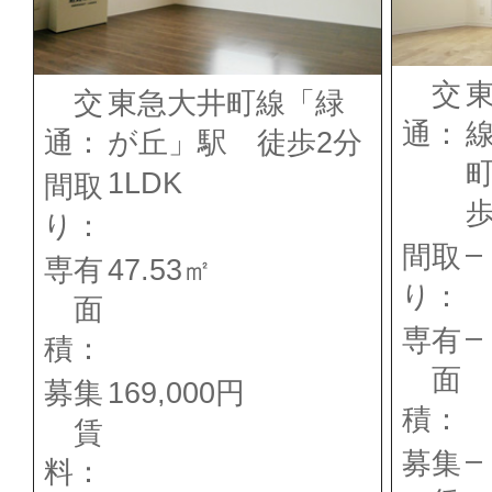
交
交
東急大井町線「緑
通：
通：
が丘」駅 徒歩2分
1LDK
間取
歩
り：
–
間取
専有
47.53㎡
り：
面
–
専有
積：
面
募集
169,000円
積：
賃
–
募集
料：