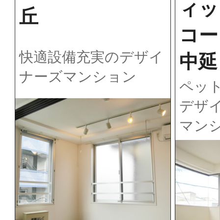
ィッ
丘
コー
快適設備充実のデザイ
中延
ナーズマンション
ペッ
デザ
マン