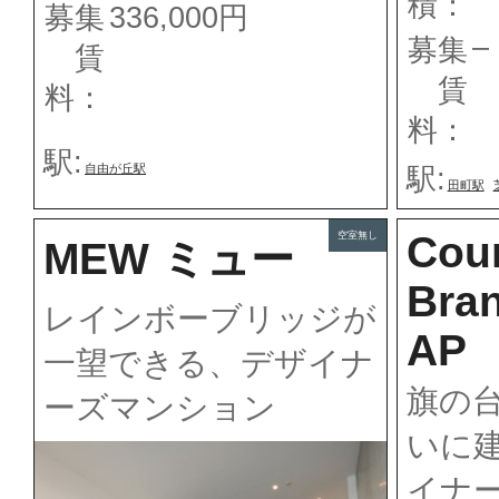
積：
募集
336,000円
–
募集
賃
賃
料：
料：
駅:
自由が丘駅
駅:
田町駅
Cour
空室無し
MEW ミュー
Bra
レインボーブリッジが
AP
一望できる、デザイナ
旗の
ーズマンション
いに
イナ