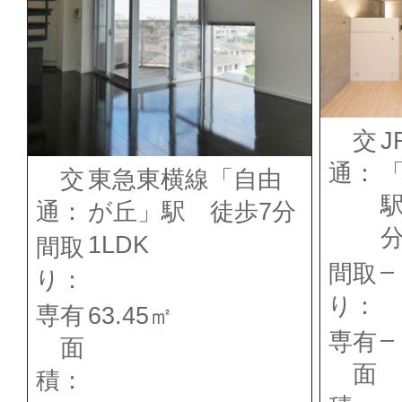
交
J
通：
交
東急東横線「自由
駅
通：
が丘」駅 徒歩7分
1LDK
間取
–
間取
り：
り：
専有
63.45㎡
–
専有
面
面
積：