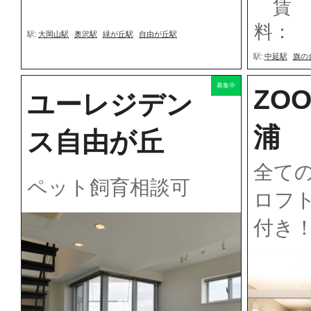
賃
料：
駅:
大岡山駅
奥沢駅
緑が丘駅
自由が丘駅
駅:
中延駅
旗の
募集中
ZO
ユーレジデン
浦
ス自由が丘
全て
ペット飼育相談可
ロフ
付き