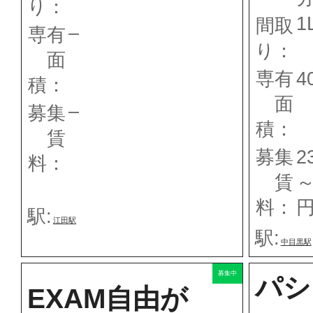
り：
1
間取
–
専有
り：
面
専有
4
積：
面
–
募集
積：
賃
募集
2
料：
賃
～
料：
駅:
江田駅
駅:
中目黒駅
募集中
パシ
EXAM自由が