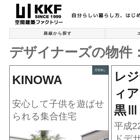
路線から探す
デザイナーズの物件：
空室無し
レジ
KINOWA
ィア
安心して子供を遊ばせ
黒Ⅲ
られる集合住宅
平成2
ドデ