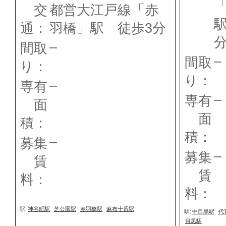
交
都営大江戸線「赤
駅
通：
羽橋」駅 徒歩3分
–
間取
–
間取
り：
り：
–
専有
–
専有
面
面
積：
積：
–
募集
–
募集
賃
賃
料：
料：
駅:
神谷町駅
芝公園駅
赤羽橋駅
麻布十番駅
駅:
中目黒駅
代
目黒駅