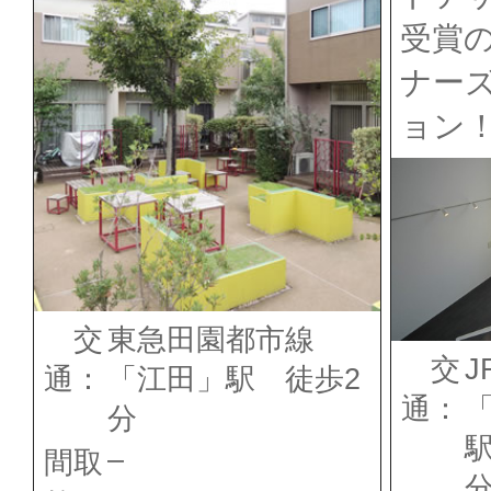
受賞
ナー
ョン
交
東急田園都市線
交
J
通：
「江田」駅 徒歩2
通：
分
駅
–
間取