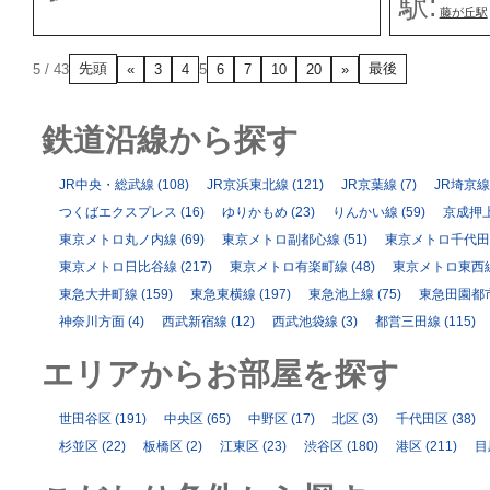
駅:
藤が丘駅
先頭
最後
5 / 43
«
3
4
5
6
7
10
20
»
鉄道沿線から探す
JR中央・総武線
(108)
JR京浜東北線
(121)
JR京葉線
(7)
JR埼京線
つくばエクスプレス
(16)
ゆりかもめ
(23)
りんかい線
(59)
京成押
東京メトロ丸ノ内線
(69)
東京メトロ副都心線
(51)
東京メトロ千代田
東京メトロ日比谷線
(217)
東京メトロ有楽町線
(48)
東京メトロ東西
東急大井町線
(159)
東急東横線
(197)
東急池上線
(75)
東急田園都
神奈川方面
(4)
西武新宿線
(12)
西武池袋線
(3)
都営三田線
(115)
エリアからお部屋を探す
世田谷区
(191)
中央区
(65)
中野区
(17)
北区
(3)
千代田区
(38)
杉並区
(22)
板橋区
(2)
江東区
(23)
渋谷区
(180)
港区
(211)
目