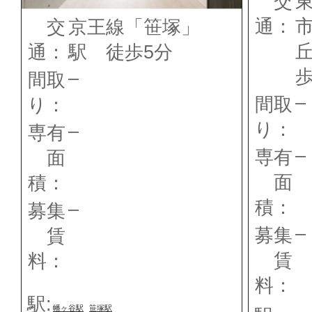
交
通：
交
京王線「笹塚」
通：
駅 徒歩5分
歩
–
間取
–
間取
り：
り：
–
専有
–
専有
面
面
積：
積：
–
募集
–
募集
賃
賃
料：
料：
駅:
幡ヶ谷駅
笹塚駅