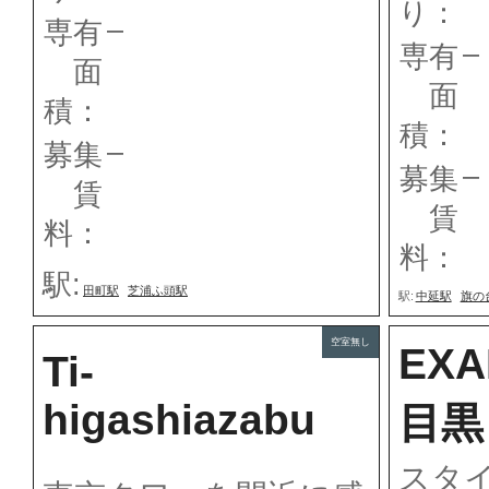
り：
–
専有
–
専有
面
面
積：
積：
–
募集
–
募集
賃
賃
料：
料：
駅:
田町駅
芝浦ふ頭駅
駅:
中延駅
旗の
空室無し
EX
Ti-
higashiazabu
目黒
スタ