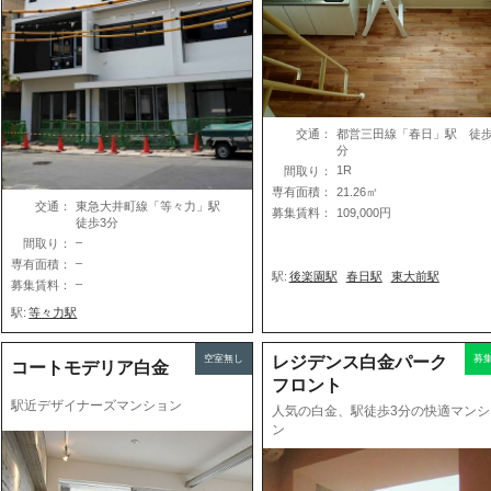
交通：
都営三田線「春日」駅 徒歩
分
1R
間取り：
専有面積：
21.26㎡
交通：
東急大井町線「等々力」駅
募集賃料：
109,000円
徒歩3分
–
間取り：
–
専有面積：
駅:
後楽園駅
春日駅
東大前駅
–
募集賃料：
駅:
等々力駅
空室無し
レジデンス白金パーク
募
コートモデリア白金
フロント
駅近デザイナーズマンション
人気の白金、駅徒歩3分の快適マンシ
ン