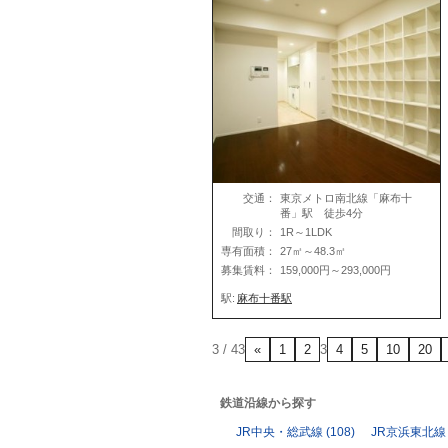
交通：
東京メトロ南北線「麻布十
番」駅 徒歩4分
間取り：
1R～1LDK
専有面積：
27㎡～48.3㎡
募集賃料：
159,000円～293,000円
駅:
麻布十番駅
3 / 43
«
1
2
3
4
5
10
20
鉄道沿線から探す
JR中央・総武線
(108)
JR京浜東北線