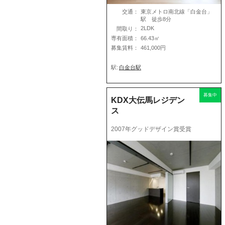
交通：
東京メトロ南北線「白金台」
駅 徒歩8分
2LDK
間取り：
専有面積：
66.43㎡
募集賃料：
461,000円
駅:
白金台駅
募集中
KDX大伝馬レジデン
ス
2007年グッドデザイン賞受賞