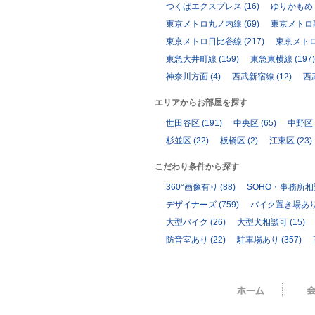
つくばエクスプレス
(16)
ゆりかもめ
東京メトロ丸ノ内線
(69)
東京メトロ
東京メトロ日比谷線
(217)
東京メト
東急大井町線
(159)
東急東横線
(197)
神奈川方面
(4)
西武新宿線
(12)
西
エリアからお部屋を探す
世田谷区
(191)
中央区
(65)
中野区
杉並区
(22)
板橋区
(2)
江東区
(23)
こだわり条件から探す
360°画像有り
(88)
SOHO・事務所
デザイナーズ
(759)
バイク置き場あ
大型バイク
(26)
大型犬相談可
(15)
防音室あり
(22)
駐車場あり
(357)