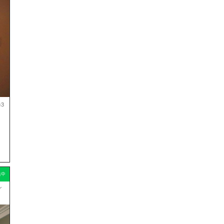
3
集中
シ