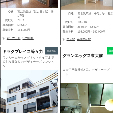
交通：
西武池袋線「江古田」駅 徒
交通：
都営浅草線「中延」駅 徒歩
歩5分
分
2LDK
間取り：
間取り：
1R～1K
専有面積：
50.51㎡
専有面積：
26.06㎡～32.63㎡
募集賃料：
164,000円
募集賃料：
135,000円～180,000円
駅:
新江古田駅
江古田駅
駅:
中延駅
荏原中延駅
キラクプレイス等々力
空室無し
募
グランエッグス東大前
ワンルームからメゾネットタイプまで
多彩な間取りのデザイナーズマンショ
ン
東大正門前徒歩6分のデザイナーズア
ート