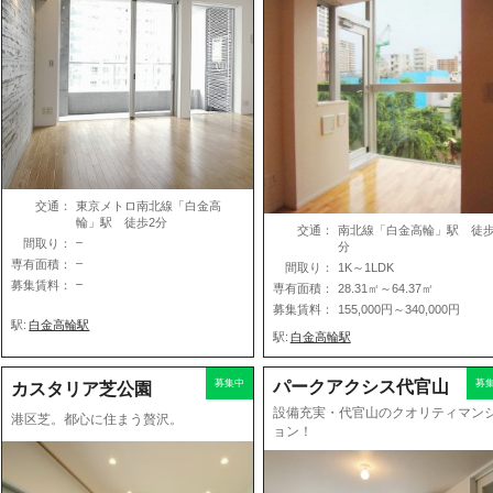
交通：
東京メトロ南北線「白金高
輪」駅 徒歩2分
交通：
南北線「白金高輪」駅 徒歩
–
間取り：
分
–
専有面積：
間取り：
1K～1LDK
–
募集賃料：
専有面積：
28.31㎡～64.37㎡
募集賃料：
155,000円～340,000円
駅:
白金高輪駅
駅:
白金高輪駅
募集中
パークアクシス代官山
募
カスタリア芝公園
設備充実・代官山のクオリティマン
港区芝。都心に住まう贅沢。
ョン！