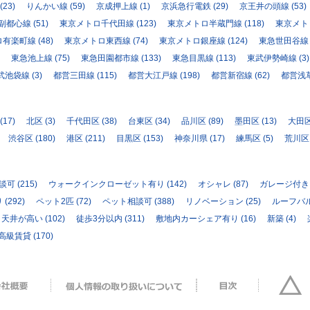
(23)
りんかい線
(59)
京成押上線
(1)
京浜急行電鉄
(29)
京王井の頭線
(53)
副都心線
(51)
東京メトロ千代田線
(123)
東京メトロ半蔵門線
(118)
東京メト
ロ有楽町線
(48)
東京メトロ東西線
(74)
東京メトロ銀座線
(124)
東急世田谷線
東急池上線
(75)
東急田園都市線
(133)
東急目黒線
(113)
東武伊勢崎線
(3)
武池袋線
(3)
都営三田線
(115)
都営大江戸線
(198)
都営新宿線
(62)
都営浅
(17)
北区
(3)
千代田区
(38)
台東区
(34)
品川区
(89)
墨田区
(13)
大田
渋谷区
(180)
港区
(211)
目黒区
(153)
神奈川県
(17)
練馬区
(5)
荒川区
相談可
(215)
ウォークインクローゼット有り
(142)
オシャレ
(87)
ガレージ付き
り
(292)
ペット2匹
(72)
ペット相談可
(388)
リノベーション
(25)
ルーフバ
天井が高い
(102)
徒歩3分以内
(311)
敷地内カーシェア有り
(16)
新築
(4)
高級賃貸
(170)