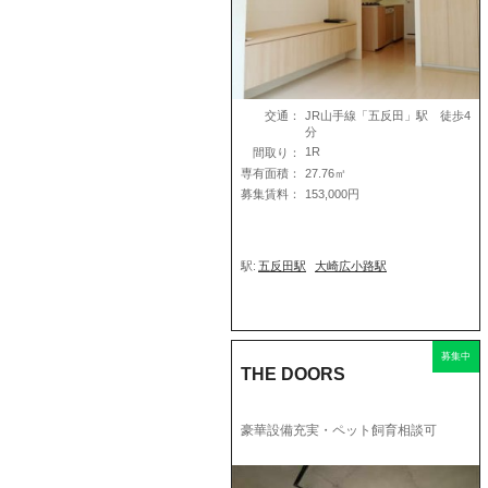
交通：
JR山手線「五反田」駅 徒歩4
分
1R
間取り：
専有面積：
27.76㎡
募集賃料：
153,000円
駅:
五反田駅
大崎広小路駅
募集中
THE DOORS
豪華設備充実・ペット飼育相談可