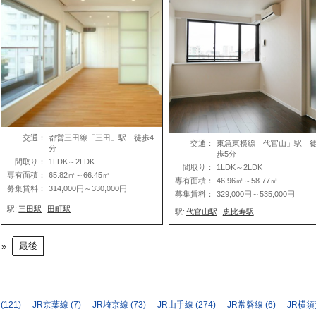
交通：
都営三田線「三田」駅 徒歩4
交通：
東急東横線「代官山」駅 
分
歩5分
間取り：
1LDK～2LDK
間取り：
1LDK～2LDK
専有面積：
65.82㎡～66.45㎡
専有面積：
46.96㎡～58.77㎡
募集賃料：
314,000円～330,000円
募集賃料：
329,000円～535,000円
駅:
三田駅
田町駅
駅:
代官山駅
恵比寿駅
最後
»
(121)
JR京葉線
(7)
JR埼京線
(73)
JR山手線
(274)
JR常磐線
(6)
JR横