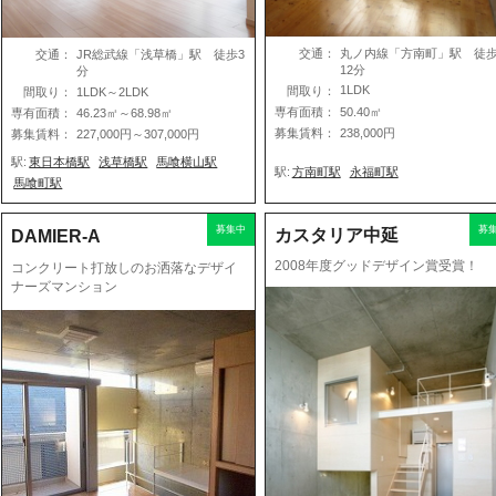
交通：
丸ノ内線「方南町」駅 徒
交通：
JR総武線「浅草橋」駅 徒歩3
12分
分
1LDK
間取り：
間取り：
1LDK～2LDK
専有面積：
50.40㎡
専有面積：
46.23㎡～68.98㎡
募集賃料：
238,000円
募集賃料：
227,000円～307,000円
駅:
東日本橋駅
浅草橋駅
馬喰横山駅
駅:
方南町駅
永福町駅
馬喰町駅
募集中
募
カスタリア中延
DAMIER-A
2008年度グッドデザイン賞受賞！
コンクリート打放しのお洒落なデザイ
ナーズマンション