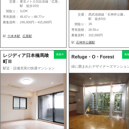
交通：
東京メトロ日比谷線「広尾」
駅 徒歩10分
1LDK
間取り：
交通：
西武池袋線「石神井公園」
専有面積：
45.67㎡～88.77㎡
駅 徒歩5分
募集賃料：
245,000円～415,000円
1K
間取り：
専有面積：
26.55㎡
募集賃料：
102,000円
駅:
六本木駅
広尾駅
駅:
石神井公園駅
レジディア日本橋馬喰
募集中
募
Refuge・O・Forest
町Ⅲ
緑に囲まれたデザイナーズマンショ
駅近・設備充実の快適マンション