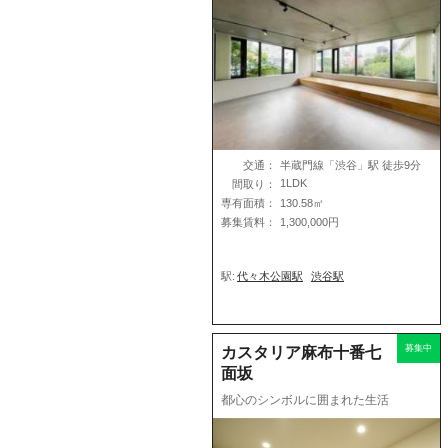
交通：
半蔵門線「渋谷」駅 徒歩9分
1LDK
間取り：
専有面積：
130.58㎡
募集賃料：
1,300,000円
駅:
代々木公園駅
渋谷駅
募集中
カスタリア麻布十番七
面坂
都心のシンボルに囲まれた生活