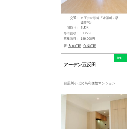
交通：
京王井の頭線「永福町」駅
徒歩9分
1LDK
間取り：
専有面積：
51.22㎡
募集賃料：
189,000円
駅:
方南町駅
永福町駅
募集中
アーデン五反田
目黒川そばの高利便性マンション