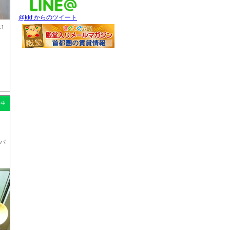
@kkf からのツイート
1
集中
パ