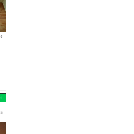
5
集中
ョ