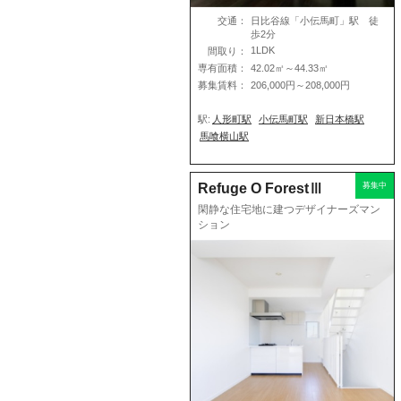
交通：
日比谷線「小伝馬町」駅 徒
歩2分
1LDK
間取り：
専有面積：
42.02㎡～44.33㎡
募集賃料：
206,000円～208,000円
駅:
人形町駅
小伝馬町駅
新日本橋駅
馬喰横山駅
Refuge O ForestⅢ
募集中
閑静な住宅地に建つデザイナーズマン
ション