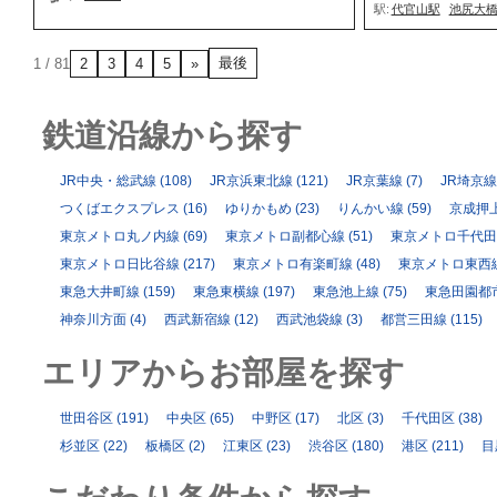
駅:
代官山駅
池尻大
最後
1 / 8
1
2
3
4
5
»
鉄道沿線から探す
JR中央・総武線
(108)
JR京浜東北線
(121)
JR京葉線
(7)
JR埼京線
つくばエクスプレス
(16)
ゆりかもめ
(23)
りんかい線
(59)
京成押
東京メトロ丸ノ内線
(69)
東京メトロ副都心線
(51)
東京メトロ千代田
東京メトロ日比谷線
(217)
東京メトロ有楽町線
(48)
東京メトロ東西
東急大井町線
(159)
東急東横線
(197)
東急池上線
(75)
東急田園都
神奈川方面
(4)
西武新宿線
(12)
西武池袋線
(3)
都営三田線
(115)
エリアからお部屋を探す
世田谷区
(191)
中央区
(65)
中野区
(17)
北区
(3)
千代田区
(38)
杉並区
(22)
板橋区
(2)
江東区
(23)
渋谷区
(180)
港区
(211)
目