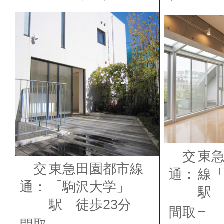
交
東
交
東急田園都市線
通：
線
通：
「駒沢大学」
駅 
駅 徒歩23分
–
間取
–