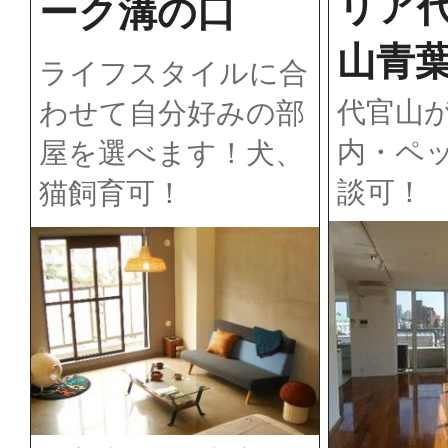
リア
ーク溝の口
山青
ライフスタイルに合
代官山
わせて自分好みの部
内・ペ
屋を選べます！犬、
談可！
猫飼育可！