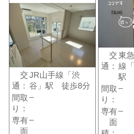
交
東
通：
線
交
JR山手線「渋
駅 
通：
谷」駅 徒歩8分
–
間取
–
間取
り：
り：
–
専有
–
専有
面
面
積：