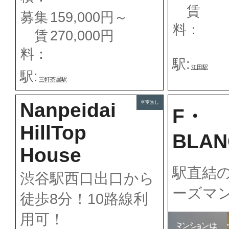
賃
募集
159,000円～
料：
賃
270,000円
料：
駅:
江田駅
駅:
三軒茶屋駅
Nanpeidai
空室無し
F・
HillTop
BLAN
House
駅直結
渋谷駅西口出口から
ーズマ
徒歩8分！10路線利
用可！