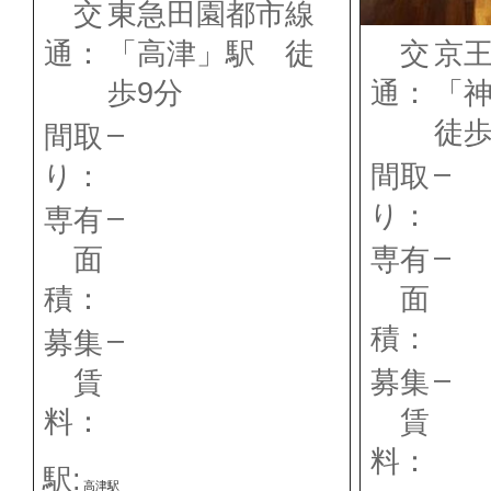
交
東急田園都市線
通：
「高津」駅 徒
交
京
歩9分
通：
「
徒歩
–
間取
–
り：
間取
り：
–
専有
–
面
専有
積：
面
積：
–
募集
–
賃
募集
料：
賃
料：
駅:
高津駅