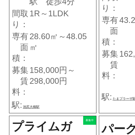
駅 徒歩4分
り：
間取
1R～1LDK
専有
43.
り：
面
専有
28.60㎡～48.05
積：
面
㎡
募集
162
積：
賃
募集
158,000円～
料：
賃
298,000円
料：
駅:
たまプラーザ
駅:
池尻大橋駅
募集中
プライムガ
パー