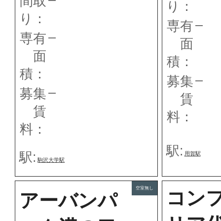
間取
り：
り：
–
専有
–
専有
面
面
積：
積：
–
募集
–
募集
賃
賃
料：
料：
駅:
駅:
用賀駅
駒沢大学駅
空室無し
コン
アーバンパ