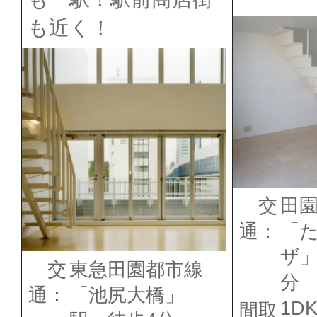
も近く！
交
田
通：
「
ザ」
交
東急田園都市線
分
通：
「池尻大橋」
1D
間取