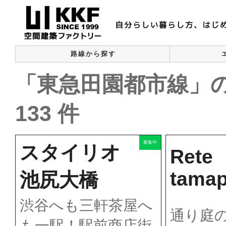
路線から探す
「東急田園都市線」
133 件
募集中
スタイリオ
Rete
tamap
池尻大橋
渋谷へも三軒茶屋へ
通り庭
も一駅！駅前商店街