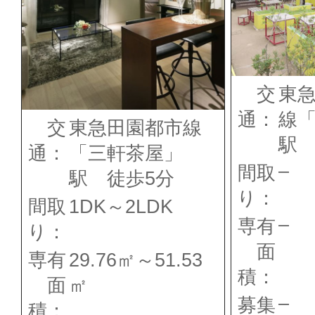
交
東
通：
線
交
東急田園都市線
駅 
通：
「三軒茶屋」
–
間取
駅 徒歩5分
り：
間取
1DK～2LDK
–
専有
り：
面
専有
29.76㎡～51.53
積：
面
㎡
–
募集
積：