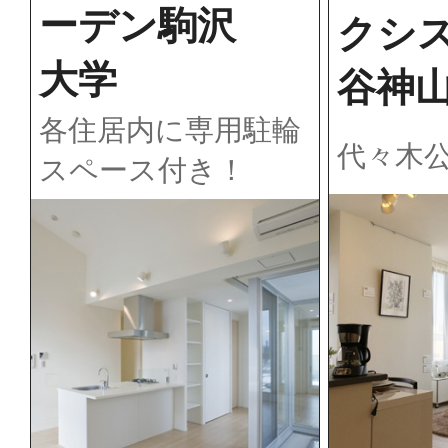
ーデン駒沢
クシ
大学
谷神
各住居内に専用駐輪
代々木
スペース付き！