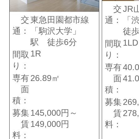
交
JR
交
東急田園都市線
通：
「
通：
「駒沢大学」
徒歩
駅 徒歩6分
1LD
間取
1R
間取
り：
り：
専有
40.
専有
26.89㎡
面
41.
面
積：
積：
募集
269
募集
145,000円～
賃
278
賃
149,000円
料：
料：