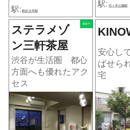
駅:
代々木公園駅
駅:
駒沢大学駅
募集中
ステラメゾ
KINO
ン三軒茶屋
安心し
渋谷が生活圏 都心
ばせら
方面へも優れたアク
宅
セス