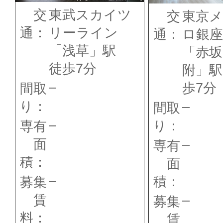
交
東武スカイツ
交
東京
通：
リーライン
通：
ロ銀座
「浅草」駅
「赤坂
徒歩7分
附」駅
–
歩7分
間取
り：
–
間取
–
り：
専有
面
–
専有
積：
面
–
積：
募集
賃
–
募集
料：
賃