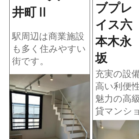
ブプレ
井町Ⅱ
イス六
駅周辺は商業施設
本木永
も多く住みやすい
坂
街です。
充実の設
高い利便
魅力の高
貸マンシ