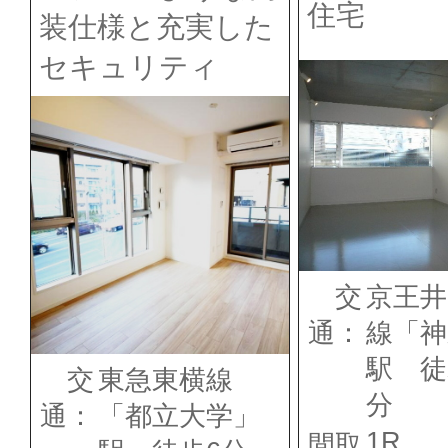
住宅
装仕様と充実した
セキュリティ
交
京王井
通：
線「神
駅 徒
交
東急東横線
分
通：
「都立大学」
1R
間取