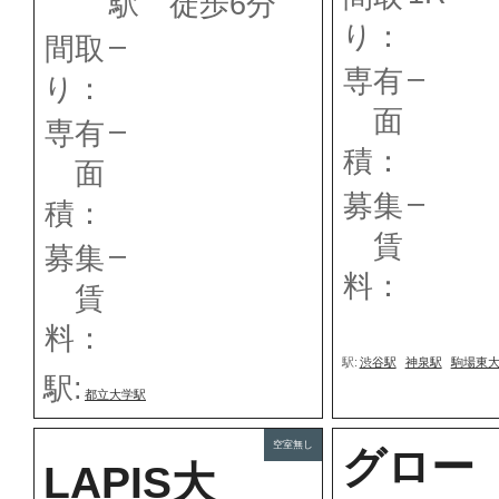
駅 徒歩6分
り：
–
間取
–
専有
り：
面
–
専有
積：
面
–
募集
積：
賃
–
募集
料：
賃
料：
駅:
渋谷駅
神泉駅
駒場東
駅:
都立大学駅
空室無し
グロー
LAPIS大