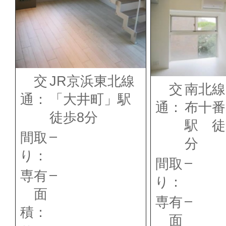
交
JR京浜東北線
交
南北線
通：
「大井町」駅
通：
布十番
徒歩8分
駅 徒
–
間取
分
り：
–
間取
–
専有
り：
面
–
専有
積：
面