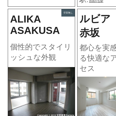
自由が丘駅
空室無し
ルビア
ALIKA
ASAKUSA
赤坂
個性的でスタイリ
都心を実
ッシュな外観
る快適な
セス