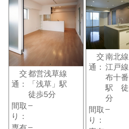
交
南北線
通：
江戸線
交
都営浅草線
布十番
通：
「浅草」駅
駅 徒
徒歩5分
分
–
間取
–
間取
り：
り：
–
専有