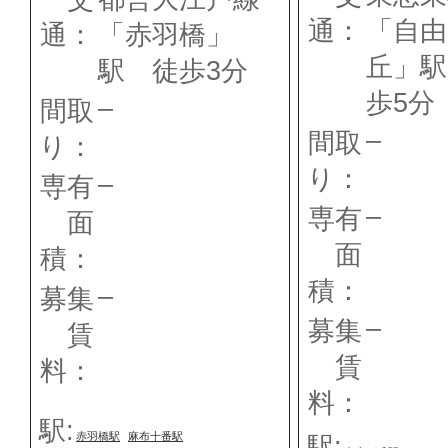
通：
「自由
通：
「赤羽橋」
丘」駅
駅 徒歩3分
歩5分
–
間取
–
間取
り：
り：
–
専有
–
専有
面
面
積：
積：
–
募集
–
募集
賃
賃
料：
料：
駅:
赤羽橋駅
麻布十番駅
駅: