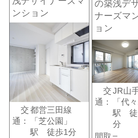
浅デザイナーズマ
の築浅デ
ンション
ナーズマ
ョン
交
JR山
通：
「代々
交
都営三田線
駅 徒
通：
「芝公園」
分
駅 徒歩1分
–
間取