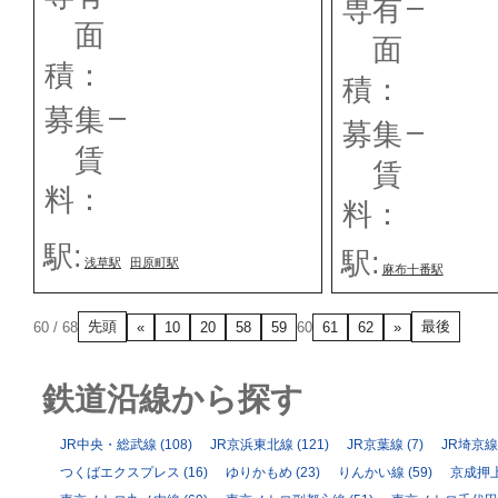
–
専有
面
面
積：
積：
–
募集
–
募集
賃
賃
料：
料：
駅:
駅:
浅草駅
田原町駅
麻布十番駅
先頭
最後
60 / 68
«
10
20
58
59
60
61
62
»
鉄道沿線から探す
JR中央・総武線
(108)
JR京浜東北線
(121)
JR京葉線
(7)
JR埼京線
つくばエクスプレス
(16)
ゆりかもめ
(23)
りんかい線
(59)
京成押