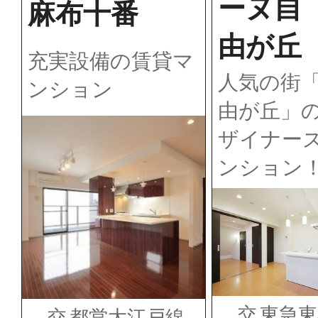
ーヌ自
麻布十番
由が丘
充実設備の賃貸マ
人気の街
ンション
由が丘」
ザイナー
ンション
交
東急東
交
都営大江戸線