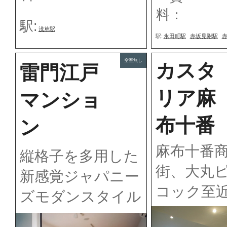
料：
駅:
浅草駅
駅:
永田町駅
赤坂見附駅
空室無し
カスタ
雷門江戸
リア麻
マンショ
布十番
ン
麻布十番
縦格子を多用した
街、大丸
新感覚ジャパニー
コック至
ズモダンスタイル