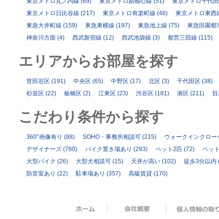
東京メトロ丸ノ内線
(69)
東京メトロ副都心線
(51)
東京メトロ千代田
東京メトロ日比谷線
(217)
東京メトロ有楽町線
(48)
東京メトロ東西
東急大井町線
(159)
東急東横線
(197)
東急池上線
(75)
東急田園都
神奈川方面
(4)
西武新宿線
(12)
西武池袋線
(3)
都営三田線
(115)
エリアからお部屋を探す
世田谷区
(191)
中央区
(65)
中野区
(17)
北区
(3)
千代田区
(38)
杉並区
(22)
板橋区
(2)
江東区
(23)
渋谷区
(181)
港区
(211)
目
こだわり条件から探す
360°画像有り
(88)
SOHO・事務所相談可
(215)
ウォークインクロー
デザイナーズ
(760)
バイク置き場あり
(293)
ペット2匹
(72)
ペッ
大型バイク
(26)
大型犬相談可
(15)
天井が高い
(102)
徒歩3分以内
防音室あり
(22)
駐車場あり
(357)
高級賃貸
(170)