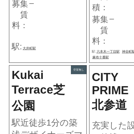
–
募集
積：
賃
–
募集
料：
賃
料：
駅:
大井町駅
駅:
六本木一丁目駅
神谷町
麻布十番駅
空室無し
Kukai
CITY
Terrace芝
PRIME
北参道
公園
駅近徒歩1分の築
充実した