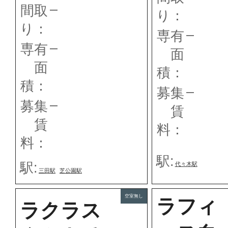
–
間取
り：
り：
–
専有
–
専有
面
面
積：
積：
–
募集
–
募集
賃
賃
料：
料：
駅:
駅:
代々木駅
三田駅
芝公園駅
空室無し
ラフィ
ラクラス