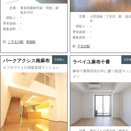
交通：
東急田園都市線「用賀」駅
徒歩10分
交通：
小田急線「下北沢」駅 徒歩
–
間取り：
分
–
専有面積：
–
間取り：
–
募集賃料：
–
専有面積：
–
募集賃料：
駅:
二子玉川駅
用賀駅
駅:
下北沢駅
パークアクシス南麻布
空室無し
空室
ラベイユ麻布十番
オフホワイトの高級賃貸マンション
麻布十番商店街の中に建つ賃貸マン
ョン
交通：
東京メトロ南北線「麻布十