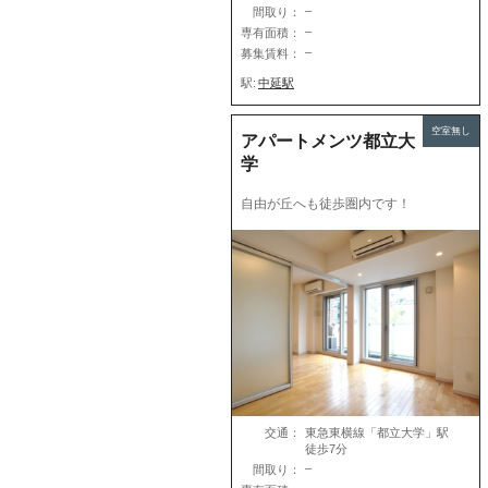
–
間取り：
–
専有面積：
–
募集賃料：
駅:
中延駅
空室無し
アパートメンツ都立大
学
自由が丘へも徒歩圏内です！
交通：
東急東横線「都立大学」駅
徒歩7分
–
間取り：