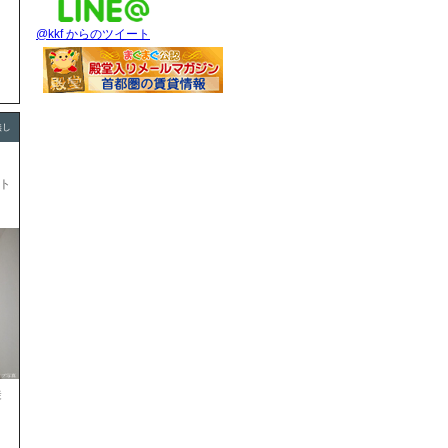
@kkf からのツイート
無し
ト
徒