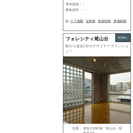
–
専有面積：
–
募集賃料：
駅:
八丁堀駅
宝町駅
新富町駅
茅場町駅
空室無し
フォレシティ尾山台
駅から徒歩1分のデザイナーズマンショ
ン！
交通：
東急大井町線「尾山台」駅
徒歩1分