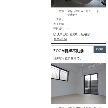
交通：
東急大井町線「緑が丘」駅
徒歩3分
–
間取り：
–
専有面積：
–
募集賃料：
駅:
大岡山駅
奥沢駅
緑が丘駅
自由が丘駅
空室無し
ZOOM目黒不動前
目黒駅も徒歩圏内です