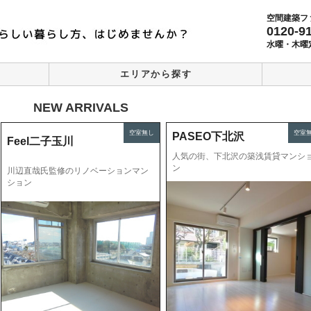
空間建築フ
0120-9
水曜・木曜
エリアから探す
NEW ARRIVALS
空室無し
空室
PASEO下北沢
Feel二子玉川
人気の街、下北沢の築浅賃貸マンシ
ン
川辺直哉氏監修のリノベーションマン
ション