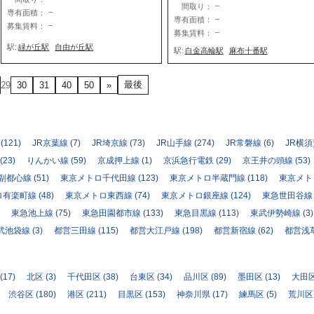
–
間取り：
–
専有面積：
–
専有面積：
–
募集賃料：
–
募集賃料：
駅:
緑が丘駅
自由が丘駅
駅:
白金高輪駅
麻布十番駅
最後
29
30
31
40
50
»
(121)
JR京葉線
(7)
JR埼京線
(73)
JR山手線
(274)
JR常磐線
(6)
JR横
(23)
りんかい線
(59)
京成押上線
(1)
京浜急行電鉄
(29)
京王井の頭線
(53)
副都心線
(51)
東京メトロ千代田線
(123)
東京メトロ半蔵門線
(118)
東京メト
ロ有楽町線
(48)
東京メトロ東西線
(74)
東京メトロ銀座線
(124)
東急世田谷線
東急池上線
(75)
東急田園都市線
(133)
東急目黒線
(113)
東武伊勢崎線
(3)
武池袋線
(3)
都営三田線
(115)
都営大江戸線
(198)
都営新宿線
(62)
都営浅
(17)
北区
(3)
千代田区
(38)
台東区
(34)
品川区
(89)
墨田区
(13)
大田
渋谷区
(180)
港区
(211)
目黒区
(153)
神奈川県
(17)
練馬区
(5)
荒川区