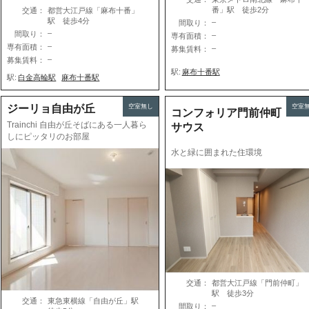
番」駅 徒歩2分
交通：
都営大江戸線「麻布十番」
駅 徒歩4分
–
間取り：
–
間取り：
–
専有面積：
–
専有面積：
–
募集賃料：
–
募集賃料：
駅:
麻布十番駅
駅:
白金高輪駅
麻布十番駅
ジーリョ自由が丘
空室無し
空室
コンフォリア門前仲町
Trainchi 自由が丘そばにある一人暮ら
サウス
しにピッタリのお部屋
水と緑に囲まれた住環境
交通：
都営大江戸線「門前仲町」
駅 徒歩3分
交通：
東急東横線「自由が丘」駅
–
間取り：