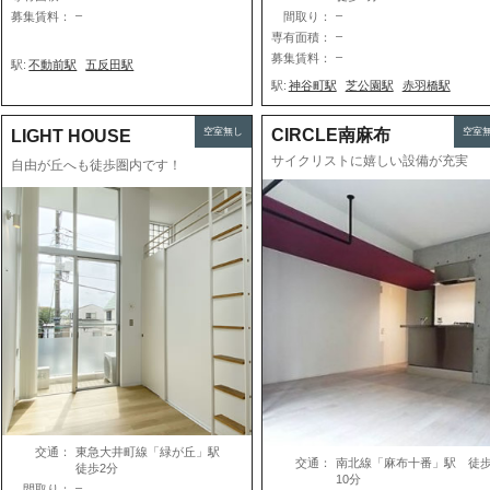
–
–
募集賃料：
間取り：
–
専有面積：
–
募集賃料：
駅:
不動前駅
五反田駅
駅:
神谷町駅
芝公園駅
赤羽橋駅
空室無し
CIRCLE南麻布
空室
LIGHT HOUSE
サイクリストに嬉しい設備が充実
自由が丘へも徒歩圏内です！
交通：
東急大井町線「緑が丘」駅
交通：
南北線「麻布十番」駅 徒
徒歩2分
10分
–
間取り：