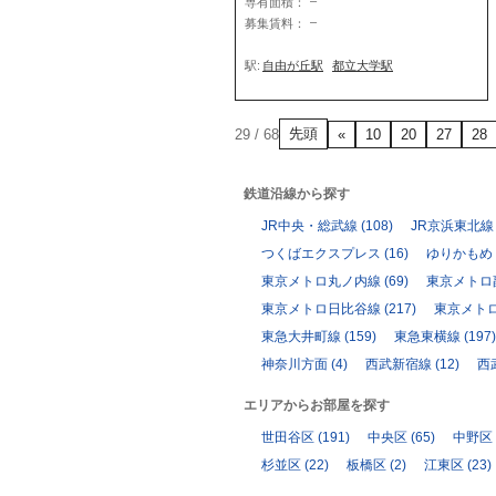
–
専有面積：
–
募集賃料：
駅:
自由が丘駅
都立大学駅
先頭
29 / 68
«
10
20
27
28
鉄道沿線から探す
JR中央・総武線
(108)
JR京浜東北線
つくばエクスプレス
(16)
ゆりかもめ
東京メトロ丸ノ内線
(69)
東京メトロ
東京メトロ日比谷線
(217)
東京メト
東急大井町線
(159)
東急東横線
(197)
神奈川方面
(4)
西武新宿線
(12)
西
エリアからお部屋を探す
世田谷区
(191)
中央区
(65)
中野区
杉並区
(22)
板橋区
(2)
江東区
(23)