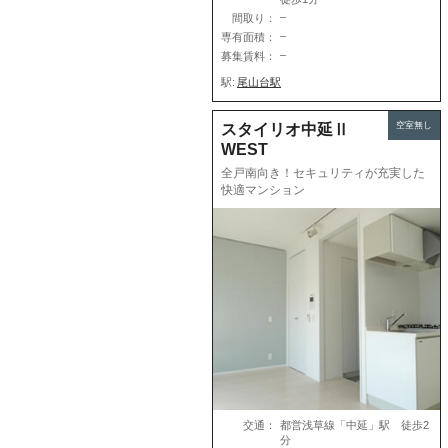
–
間取り：
–
専有面積：
–
募集賃料：
駅:
尾山台駅
空室無し
スタイリオ中延Ⅱ
WEST
全戸南向き！セキュリティが充実した
快適マンション
交通：
都営浅草線「中延」駅 徒歩2
分