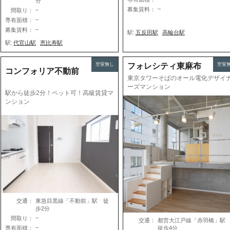
分
–
募集賃料：
–
間取り：
–
専有面積：
–
募集賃料：
駅:
五反田駅
高輪台駅
駅:
代官山駅
恵比寿駅
空室無し
フォレシティ東麻布
空室
コンフォリア不動前
東京タワーそばのオール電化デザイ
ーズマンション
駅から徒歩2分！ペット可！高級賃貸マ
ンション
交通：
東急目黒線「不動前」駅 徒
歩2分
–
間取り：
交通：
都営大江戸線「赤羽橋」
–
専有面積：
徒歩4分