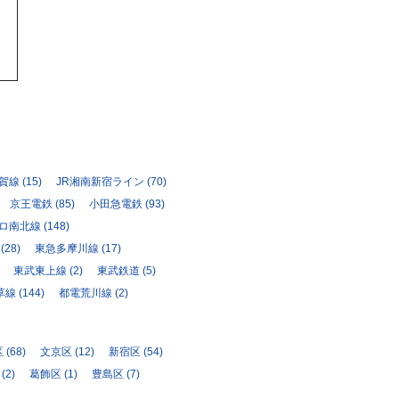
須賀線
(15)
JR湘南新宿ライン
(70)
京王電鉄
(85)
小田急電鉄
(93)
ロ南北線
(148)
(28)
東急多摩川線
(17)
東武東上線
(2)
東武鉄道
(5)
草線
(144)
都電荒川線
(2)
区
(68)
文京区
(12)
新宿区
(54)
(2)
葛飾区
(1)
豊島区
(7)