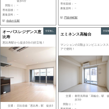
徒歩5分
–
専有面積：
–
間取り：
–
募集賃料：
–
専有面積：
–
募集賃料：
駅:
門前仲町駅
駅:
自由が丘駅
オーパスレジデンス恵
空室無し
空室
エミネンス高輪台
比寿
恵比寿駅から徒歩3分の好立地！
マンションの1階はコンビニエンスス
アで便利！
交通：
都営浅草線「高輪台」駅 
歩3分
–
間取り：
交通：
日比谷線「恵比寿」駅 徒歩3
–
専有面積：