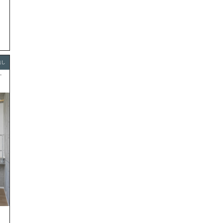
無し
ナ
駅