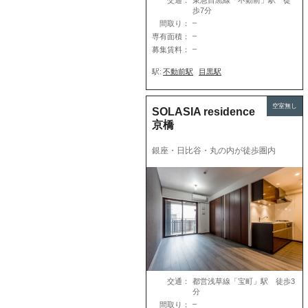
交通：
東急目黒線「不動前」駅 徒
歩7分
–
間取り：
–
専有面積：
–
募集賃料：
駅:
不動前駅
目黒駅
空室無し
SOLASIA residence
京橋
銀座・日比谷・丸の内が徒歩圏内
交通：
都営浅草線「宝町」駅 徒歩3
分
–
間取り：