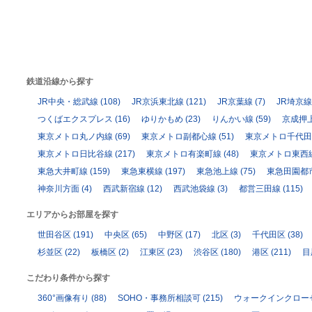
鉄道沿線から探す
JR中央・総武線
(108)
JR京浜東北線
(121)
JR京葉線
(7)
JR埼京線
つくばエクスプレス
(16)
ゆりかもめ
(23)
りんかい線
(59)
京成押
東京メトロ丸ノ内線
(69)
東京メトロ副都心線
(51)
東京メトロ千代田
東京メトロ日比谷線
(217)
東京メトロ有楽町線
(48)
東京メトロ東西
東急大井町線
(159)
東急東横線
(197)
東急池上線
(75)
東急田園都
神奈川方面
(4)
西武新宿線
(12)
西武池袋線
(3)
都営三田線
(115)
エリアからお部屋を探す
世田谷区
(191)
中央区
(65)
中野区
(17)
北区
(3)
千代田区
(38)
杉並区
(22)
板橋区
(2)
江東区
(23)
渋谷区
(180)
港区
(211)
目
こだわり条件から探す
360°画像有り
(88)
SOHO・事務所相談可
(215)
ウォークインクロー