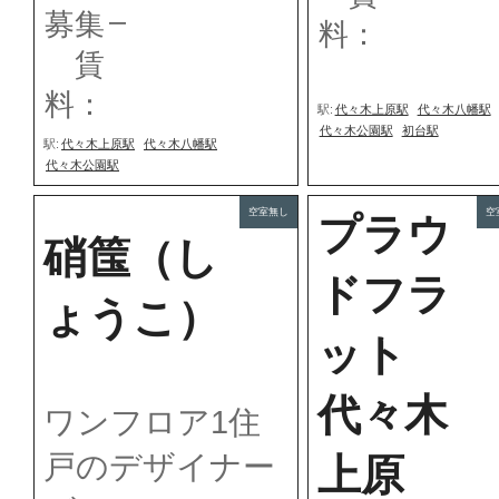
–
募集
料：
賃
料：
駅:
代々木上原駅
代々木八幡駅
代々木公園駅
初台駅
駅:
代々木上原駅
代々木八幡駅
代々木公園駅
空室無し
空
プラウ
硝筺（し
ドフラ
ょうこ）
ット
代々木
ワンフロア1住
戸のデザイナー
上原