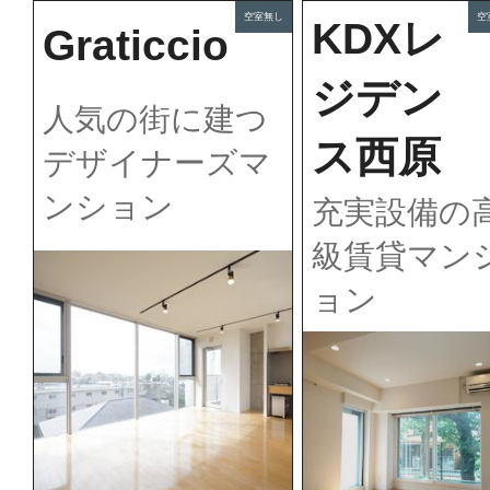
空室無し
空
KDXレ
Graticcio
ジデン
人気の街に建つ
ス西原
デザイナーズマ
ンション
充実設備の
級賃貸マン
ョン