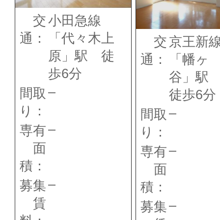
交
小田急線
通：
「代々木上
交
京王新
原」駅 徒
通：
「幡ヶ
歩6分
谷」
–
間取
徒歩6分
り：
–
間取
–
専有
り：
面
–
専有
積：
面
–
募集
積：
賃
–
募集