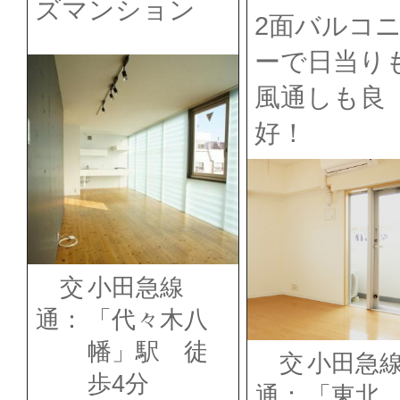
ズマンション
2面バルコ
ーで日当り
風通しも良
好！
交
小田急線
通：
「代々木八
幡」駅 徒
交
小田急
歩4分
通：
「東北