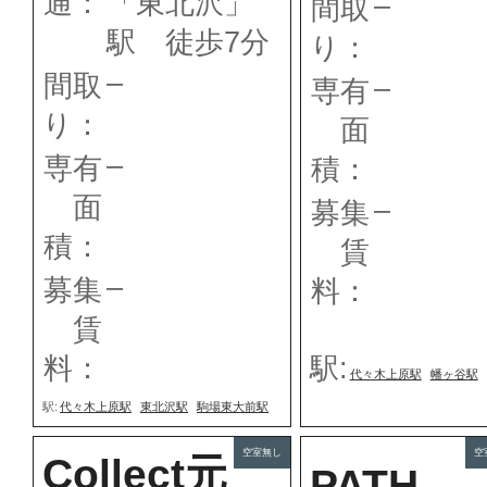
通：
「東北沢」
–
間取
駅 徒歩7分
り：
–
間取
–
専有
り：
面
–
専有
積：
面
–
募集
積：
賃
–
募集
料：
賃
料：
駅:
代々木上原駅
幡ヶ谷駅
駅:
代々木上原駅
東北沢駅
駒場東大前駅
空室無し
空
Collect元
PATH