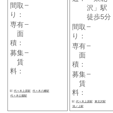
–
間取
沢」
り：
徒歩5分
–
専有
–
間取
面
り：
積：
–
専有
–
募集
面
賃
積：
料：
–
募集
賃
料：
駅:
代々木上原駅
代々木八幡駅
代々木公園駅
駅:
代々木上原駅
東北沢駅
池ノ上駅