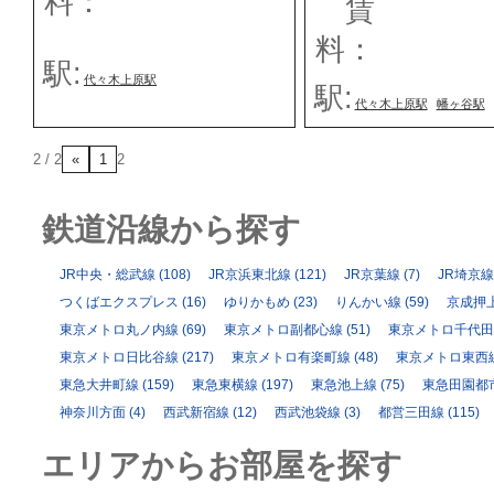
料：
賃
料：
駅:
代々木上原駅
駅:
代々木上原駅
幡ヶ谷駅
2 / 2
«
1
2
鉄道沿線から探す
JR中央・総武線
(108)
JR京浜東北線
(121)
JR京葉線
(7)
JR埼京線
つくばエクスプレス
(16)
ゆりかもめ
(23)
りんかい線
(59)
京成押
東京メトロ丸ノ内線
(69)
東京メトロ副都心線
(51)
東京メトロ千代田
東京メトロ日比谷線
(217)
東京メトロ有楽町線
(48)
東京メトロ東西
東急大井町線
(159)
東急東横線
(197)
東急池上線
(75)
東急田園都
神奈川方面
(4)
西武新宿線
(12)
西武池袋線
(3)
都営三田線
(115)
エリアからお部屋を探す