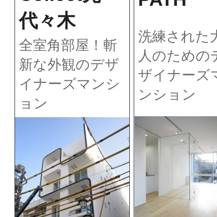
代々木
洗練された
全室角部屋！斬
人のための
新な外観のデザ
ザイナーズ
イナーズマンシ
ンション
ョン