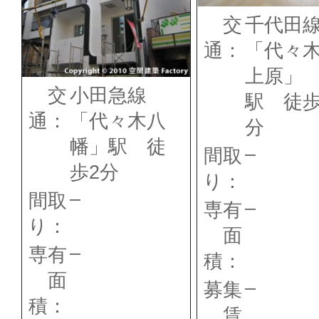
交
千代田
通：
「代々
上原」
交
小田急線
駅 徒歩
通：
「代々木八
分
幡」駅 徒
–
間取
歩2分
り：
–
間取
–
専有
り：
面
–
専有
積：
面
–
募集
積：
賃