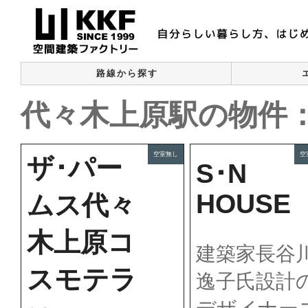
路線から探す
代々木上原駅の物件：
空室無し
空
ザ･パー
S･N
HOUSE
ムス代々
木上原コ
建築家長谷
スモテラ
逸子氏設計