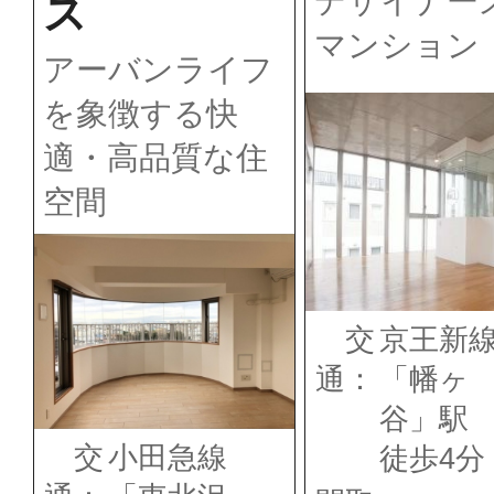
デザイナー
ス
マンション
アーバンライフ
を象徴する快
適・高品質な住
空間
交
京王新
通：
「幡ヶ
谷」
交
小田急線
徒歩4分