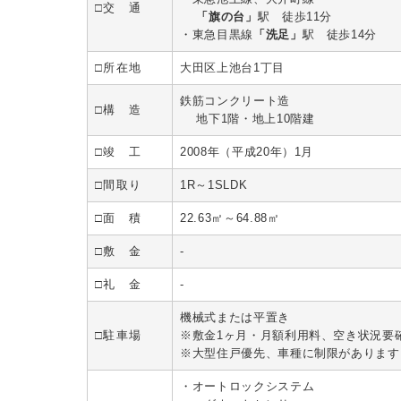
□交 通
「旗の台」
駅 徒歩11分
・東急目黒線
「洗足」
駅 徒歩14分
□所在地
大田区上池台1丁目
鉄筋コンクリート造
□構 造
地下1階・地上10階建
□竣 工
2008年（平成20年）1月
□間取り
1R～1SLDK
□面 積
22.63㎡～64.88㎡
□敷 金
-
□礼 金
-
機械式または平置き
□駐車場
※敷金1ヶ月・月額利用料、空き状況要
※大型住戸優先、車種に制限があります
・オートロックシステム