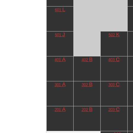
-
L
601
1LDK
45.35㎡
-
-
J
K
501
502
1LDK
1LDK
48.95㎡
38.52㎡
-
-
-
-
A
B
C
401
402
403
1LDK
1DK
STUDIO
40.33㎡
41.25㎡
25.02㎡
-
-
-
-
-
-
A
B
C
301
302
303
1LDK
1LDK
STUDIO
40.33㎡
41.25㎡
25.02㎡
-
-
-
-
-
-
A
B
C
201
202
203
1LDK
1DK
STUDIO
40.33㎡
41.25㎡
25.02㎡
-
-
-
-
-
-