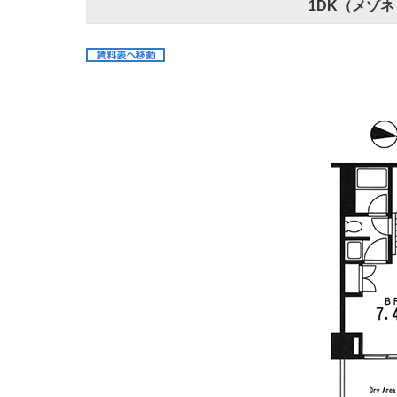
1DK（メゾネ