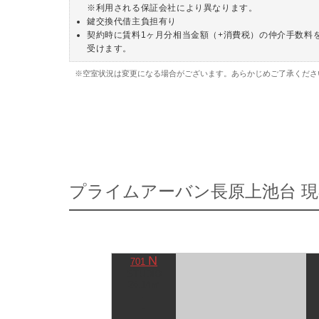
※利用される保証会社により異なります。
鍵交換代借主負担有り
契約時に賃料1ヶ月分相当金額（+消費税）の仲介手数料
受けます。
※空室状況は変更になる場合がございます。あらかじめご了承くださ
プライムアーバン長原上池台 
N
701
STUDIO
26.14㎡
-
-
-