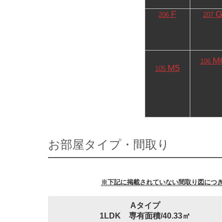
F
206
207
1LDK
STUDI
39.80㎡
25.89
-
-
-
-
M
106
M5
105
1SLD
1SLDK
64.88
62.37㎡
-
-
-
-
-
-
お部屋タイプ・間取り
※下記に掲載されていない間取り図につき
Aタイプ
1LDK 専有面積/40.33㎡