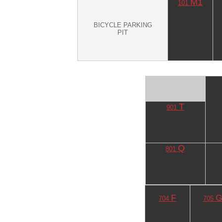
M1
101
1DK
Maisonette
BICYCLE PARKING
61.18㎡
PIT
-
-
-
-
T
901
STUDIO
27.70㎡
-
-
Q
801
1DK
43.07㎡
-
-
F
704
705
1LDK
STUDI
39.80㎡
25.89