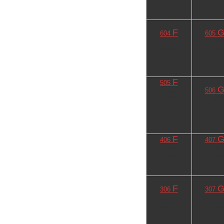
-
-
-
-
F
604
605
1LDK
STUDI
39.80㎡
25.89
-
-
-
-
F
505
506
1LDK
39.80㎡
STUDI
25.89
-
-
-
-
-
-
F
406
407
1LDK
STUDI
39.80㎡
25.89
-
-
-
-
F
306
307
1LDK
STUDI
39.80㎡
25.89
-
-
-
-