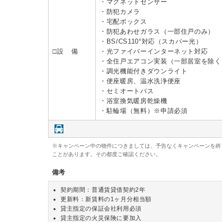
・マグネットセンサー
・防犯カメラ
・宅配ボックス
・防犯あわせガラス（一部住戸のみ）
・BS/CS110°対応（スカパー光）
□設 備
・光ファイバーインターネット対応
・全住戸エアコン実装（一部居室を除く
・調光機能付きダウンライト
・便座暖房、温水洗浄便座
・セミオートバス
・浴室換気暖房乾燥機
・駐輪場（無料）※申請必須
※キャンペーン中の物件につきましては、予告なくキャンペーンを終
ことがあります。その都度ご確認ください。
備考
契約期間：普通賃貸借契約2年
更新料：新賃料の1ヶ月分相当額
貸主指定の保証会社利用必須
貸主指定の火災保険に要加入