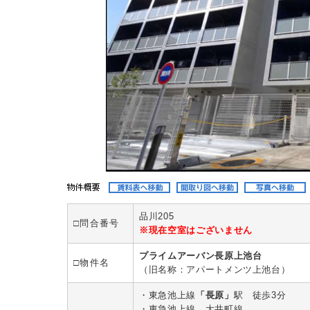
品川205
□問合番号
※現在空室はございません
プライムアーバン長原上池台
□物件名
（旧名称：アパートメンツ上池台）
・東急池上線
「長原」
駅 徒歩3分
・東急池上線、大井町線