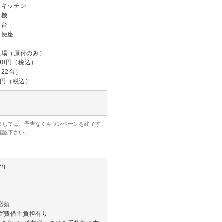
ムキッチン
燥機
面台
浄便座
置場（原付のみ）
300円（税込）
22台）
0円（税込）
ましては、予告なくキャンペーンを終了す
確認下さい。
2年
必須
グ費借主負担有り