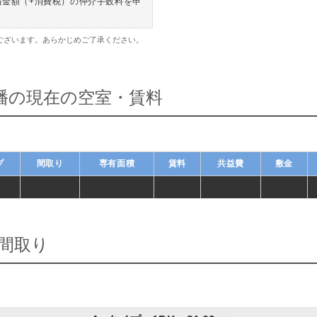
当金額（+消費税）の仲介手数料を申
ございます。あらかじめご了承ください。
八幡の現在の空室・賃料
プ
間取り
専有面積
賃料
共益費
敷金
-
-
-
-
-
間取り