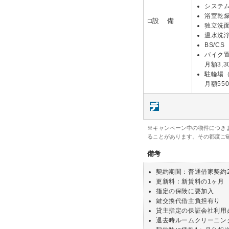
システ
浴室乾
□設 備
独立洗
温水洗
BS/CS
バイク
月額3,
駐輪場（
月額55
※キャンペーン中の物件につき
ることがあります。その都度ご
備考
契約期間：普通借家契約
更新料：新賃料の1ヶ月
指定の保険に要加入
鍵交換代借主負担有り
貸主指定の保証会社利用
退去時ルームクリーニン