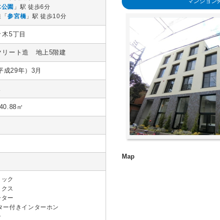
マンション
木公園
」駅 徒歩6分
線「
参宮橋
」駅 徒歩10分
々木5丁目
クリート造 地上5階建
平成29年）3月
K
40.88㎡
ロック
ックス
ーター
ニター付きインターホン
ン