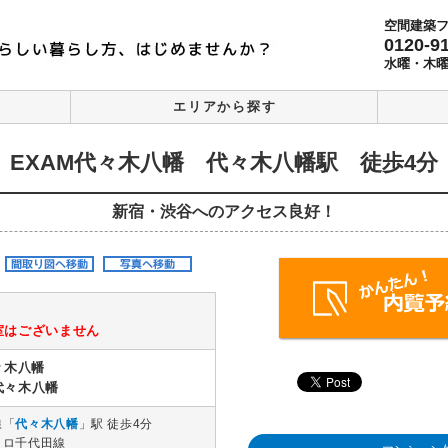
空間建築
0120-9
水曜・木
エリアから探す
EXAM代々木八幡 代々木八幡駅 徒歩4分
新宿・渋谷へのアクセス良好！
室はございません
々木八幡
代々木八幡
線「
代々木八幡
」駅 徒歩4分
トロ千代田線