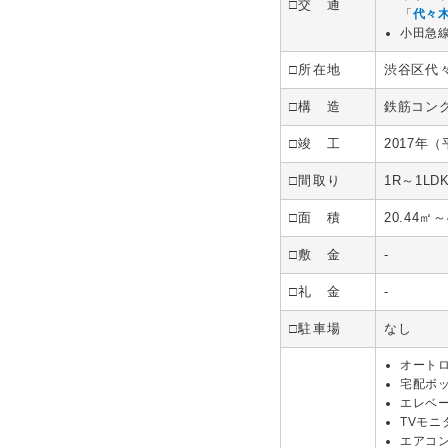
□交 通
「
代々
小田急
□所在地
渋谷区代
□構 造
鉄筋コン
□竣 工
2017年（
□間取り
1R～1LD
□面 積
20.44㎡～
□敷 金
-
□礼 金
-
□駐車場
なし
オート
宅配ボ
エレベ
TVモ
エアコ