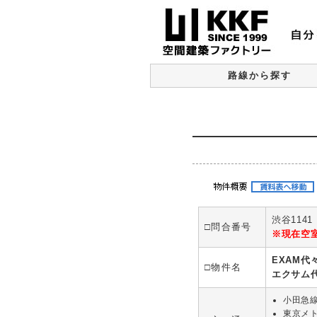
路線から探す
渋谷1141
□問合番号
※現在空
EXAM代
□物件名
エクサム
小田急
東京メ