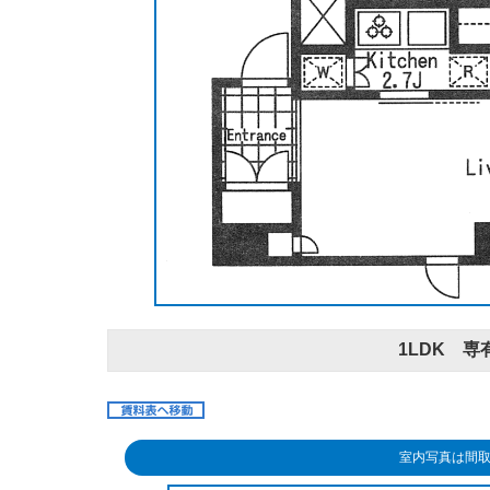
1LDK 専有
室内写真は間