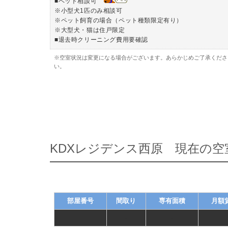
■ペット相談可
※小型犬1匹のみ相談可
※ペット飼育の場合（ペット種類限定有り）
※大型犬・猫は住戸限定
■退去時クリーニング費用要確認
※空室状況は変更になる場合がございます。あらかじめご了承くださ
い。
KDXレジデンス西原 現在の空
部屋番号
間取り
専有面積
月額
-
-
-
-