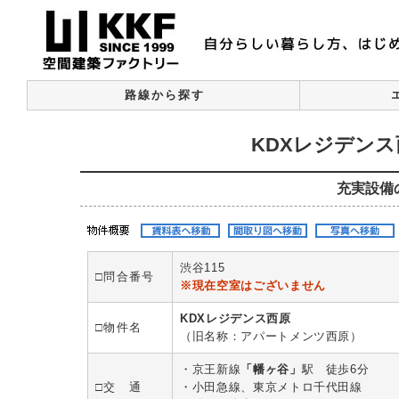
路線から探す
KDXレジデン
充実設備
渋谷115
□問合番号
※現在空室はございません
KDXレジデンス西原
□物件名
（旧名称：アパートメンツ西原）
・京王新線
「幡ヶ谷」
駅 徒歩6分
□交 通
・小田急線、東京メトロ千代田線