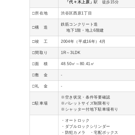
「代々木上原」
駅 徒歩15分
□所在地
渋谷区西原1丁目
鉄筋コンクリート造
□構 造
地下1階・地上6階建
□竣 工
2004年（平成16年）4月
□間取り
1R～3LDK
□面 積
48.50㎡～80.41㎡
□敷 金
-
□礼 金
-
※空き状況・条件等要確認
□駐車場
※パレットサイズ制限有り
※シャッター付地下駐車場有り
・オートロック
・ダブルロックシリンダー
・防犯カメラ ・宅配ボックス