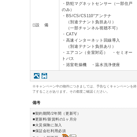
・防犯マグネットセンサー（一部住戸
のみ）
・BS/CS/CS110°アンテナ
（別途テナント負担あり）
□設 備
（一部チャンネル視聴不可）
・CATV
・高速インターネット回線導入
（別途テナント負担あり）
・エアコン（全室対応） ・セミオー
トバス
・浴室乾燥機 ・温水洗浄便座
※キャンペーン中の物件につきましては、予告なくキャンペーンを終
了することがあります。その都度ご確認ください。
備考
■契約期間/2年間（更新可）
■更新料/新賃料の1ヶ月分
■火災保険に加入
■保証会社利用必須