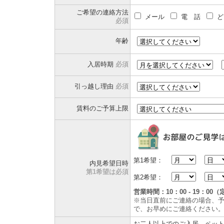
ご希望の連絡方法
メール
電 話
ど
必須
年齢
入居時期
必須
引っ越し理由
必須
賃料のご予算上限
第1希望：
内見希望日時
第1希望は必須
第2希望：
営業時間：10：00 - 19：
※当日直前にご連絡の場合、
で、お早めにご連絡ください
お二人以上でのご入居、ペッ