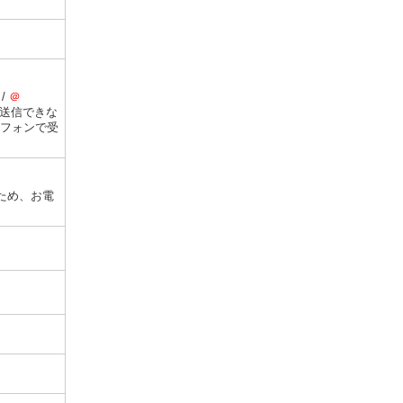
/
＠
送信できな
トフォンで受
ため、お電