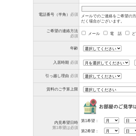
電話番号（半角）
必須
メールでのご連絡をご希望の
だく場合がございます。
ご希望の連絡方法
メール
電 話
ど
必須
年齢
入居時期
必須
引っ越し理由
必須
賃料のご予算上限
第1希望：
内見希望日時
第1希望は必須
第2希望：