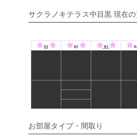
サクラノキテラス中目黒 現在の
01
02
03
0
2DK
2DK
2
52.33㎡
45.43㎡
51.89㎡
44.
-
-
-
-
-
-
-
-
-
-
-
-
-
-
お部屋タイプ・間取り