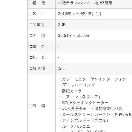
□構 造
木造テラスハウス 地上3階建
□竣 工
2010年（平成22年）1月
□間取り
2DK
□面 積
36.51㎡～51.89㎡
□敷 金
-
□礼 金
-
□駐車場
なし
・カラーモニター付きインターフォン
・2F：フローリング
・防犯カメラ
・エアコン（各フロア）
・2口IHクッキングヒーター
□設 備
・温水洗浄便座 ・追焚機能付バス
・ロールスクリーンカーテン（各戸3ヵ
・ディンプルキー（ダブル）
・ルーフバルコニー