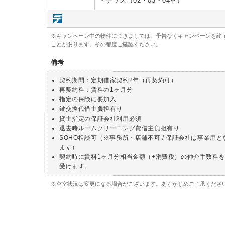
・テラス（02・03・04室）
※キャンペーン中の物件につきましては、予告なくキャンペーンを終
ことがあります。その都度ご確認ください。
備考
契約期間：定期借家契約2年（再契約可）
再契約料：賃料の1ヶ月分
指定の保険に要加入
鍵交換代借主負担有り
貸主指定の保証会社利用必須
退去時ルームクリーニング費借主負担有り
SOHO相談可（※事務所・店舗不可 / 保証会社は事業用と
ます）
契約時に賃料1ヶ月分相当金額（+消費税）の仲介手数料
受けます。
※空室状況は変更になる場合がございます。あらかじめご了承くださ