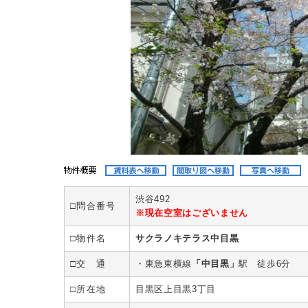
渋谷492
□問合番号
※現在空室はございません
□物件名
サクラノキテラス中目黒
□交 通
・東急東横線
「中目黒」
駅 徒歩6分
□所在地
目黒区上目黒3丁目