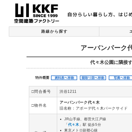
路線から探す
アーバンパーク代
代々木公園に隣接
□問合番号
渋谷1211
アーバンパーク代々木
□物件名
旧名称：アボーデ代々木パークサイド
JR山手線、都営大江戸線
「
代々木
」駅 徒歩5分
東京メトロ副都心線