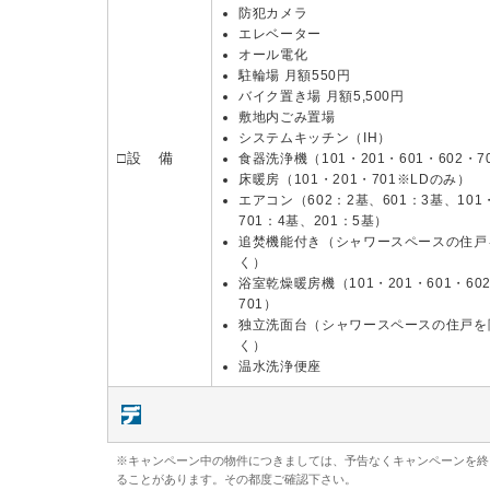
防犯カメラ
エレベーター
オール電化
駐輪場 月額550円
バイク置き場 月額5,500円
敷地内ごみ置場
システムキッチン（IH）
□設 備
食器洗浄機（101・201・601・602・7
床暖房（101・201・701※LDのみ）
エアコン（602：2基、601：3基、101
701：4基、201：5基）
追焚機能付き（シャワースペースの住戸
く）
浴室乾燥暖房機（101・201・601・60
701）
独立洗面台（シャワースペースの住戸を
く）
温水洗浄便座
※キャンペーン中の物件につきましては、予告なくキャンペーンを終
ることがあります。その都度ご確認下さい。