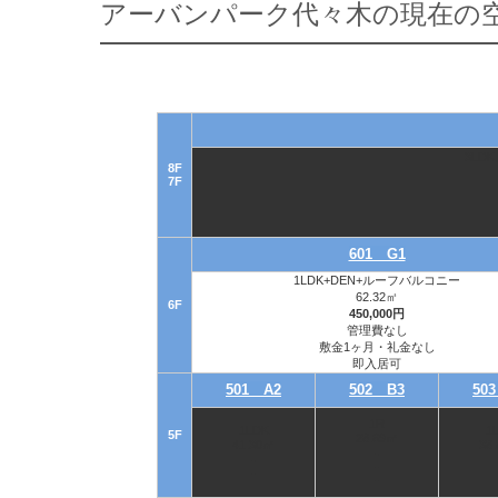
アーバンパーク代々木の現在の
3LD
8F
7F
601 G1
1LDK+DEN+ルーフバルコニー
62.32㎡
6F
450,000円
管理費なし
敷金1ヶ月・礼金なし
即入居可
501 A2
502 B3
50
1R
1LDK
1
5F
28.69㎡
41.30㎡
38
-
-
-
-
-