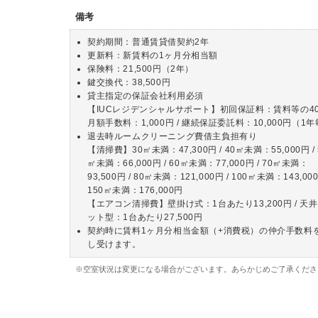
備考
契約期間：普通賃貸借契約2年
更新料：新賃料の1ヶ月分相当額
保険料：21,500円（2年）
鍵交換代：38,500円
貸主指定の保証会社利用必須
【IUCレジデンシャルサポート】初回保証料：賃料等の40%
月額手数料：1,000円 / 継続保証委託料：10,000円（1
退去時ルームクリーニング費借主負担有り
【清掃費】30㎡未満：47,300円 / 40㎡未満：55,000円 / 
㎡未満：66,000円 / 60㎡未満：77,000円 / 70㎡未満：
93,500円 / 80㎡未満：121,000円 / 100㎡未満：143,000
150㎡未満：176,000円
【エアコン清掃費】壁掛け式：1台あたり13,200円 / 天
ット型：1台あたり27,500円
契約時に賃料1ヶ月分相当金額（+消費税）の仲介手数料
し受けます。
※空室状況は変更になる場合がございます。あらかじめご了承くださ