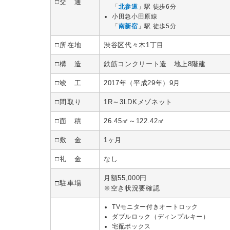
□交 通
「
北参道
」駅 徒歩6分
小田急小田原線
「
南新宿
」駅 徒歩5分
□所在地
渋谷区代々木1丁目
□構 造
鉄筋コンクリート造 地上8階建
□竣 工
2017年（平成29年）9月
□間取り
1R～3LDKメゾネット
□面 積
26.45㎡～122.42㎡
□敷 金
1ヶ月
□礼 金
なし
月額55,000円
□駐車場
※空き状況要確認
TVモニター付きオートロック
ダブルロック（ディンプルキー）
宅配ボックス