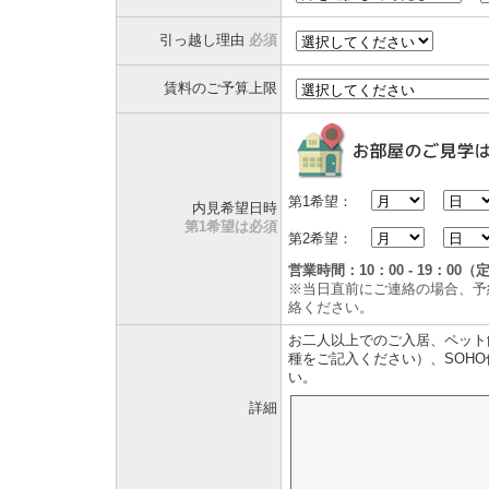
引っ越し理由
必須
賃料のご予算上限
第1希望：
内見希望日時
第1希望は必須
第2希望：
営業時間：10：00 - 19：0
※当日直前にご連絡の場合、予
絡ください。
お二人以上でのご入居、ペット
種をご記入ください）、SOH
い。
詳細