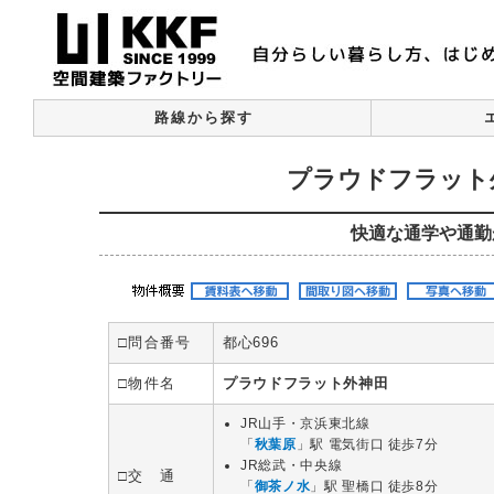
路線から探す
プラウドフラット
快適な通学や通勤
□問合番号
都心696
□物件名
プラウドフラット外神田
JR山手・京浜東北線
「
秋葉原
」駅 電気街口 徒歩7分
JR総武・中央線
□交 通
「
御茶ノ水
」駅 聖橋口 徒歩8分