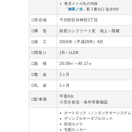
東京メトロ丸の内線
「
御茶ノ水
」駅 1番出口 徒歩9分
□所在地
千代田区外神田2丁目
□構 造
鉄筋コンクリート造 地上～階建
□竣 工
2016年（平成28年）4月
□間取り
1R～1LDK
□面 積
25.09㎡～40.17㎡
□敷 金
1ヶ月
□礼 金
1ヶ月
平置4台
□駐車場
※空き状況・条件等要確認
オートロック（ノンタッチキーシステム
ディンプルキーダブルロック
防犯カメラ
宅配ロッカー