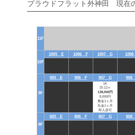
プラウドフラット外神田 現在
11F
1005 E
1006 F
1007 G
1008
1R
1K
1K
1LD
10F
30.08㎡
25.09㎡
25.12㎡
40.1
-
-
-
-
-
-
-
-
905 E
906 F
907 G
908
1K
25.12㎡
1R
1K
1LD
138,000円
9F
30.08㎡
25.09㎡
40.1
8,000円
-
-
-
敷金1ヶ月
-
-
-
礼金1ヶ月
即入居可
805 E
806 F
807 G
808
1R
1K
1K
1LD
8F
30.08㎡
25.09㎡
25.12㎡
40.1
-
-
-
-
-
-
-
-