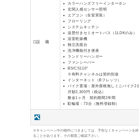
カラーハンズフリーインターホン
玄関人感センサー照明
エアコン（全室実装）
フローリング
システムキッチン
追焚付きセミオートバス（1LDKのみ）
浴室乾燥機
□設 備
独立洗面台
洗浄機能付き便座
ランドリーハンガー
ファンシーバー
BS/CS110°
※有料チャンネルは契約別途
インターネット（Bフレッツ）
バイク置場：屋外屋根無しミニバイク2
月額3,300円（税込）
敷金1ヶ月 契約期間2年間
駐輪場：73台（無料登録制）
※キャンペーン中の物件につきましては、予告なくキャンペーンを終
ることがあります。その都度ご確認下さい。