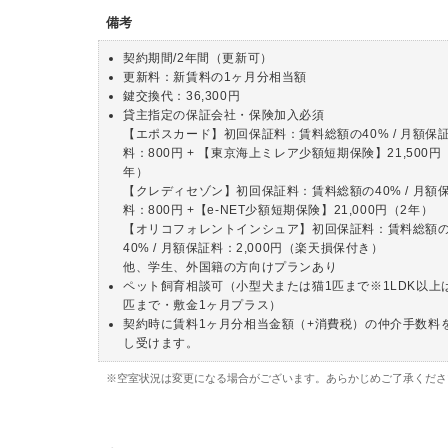
備考
契約期間/2年間（更新可）
更新料：新賃料の1ヶ月分相当額
鍵交換代：36,300円
貸主指定の保証会社・保険加入必須
【エポスカード】初回保証料：賃料総額の40% / 月額保
料：800円 + 【東京海上ミレア少額短期保険】21,500円
年）
【クレディセゾン】初回保証料：賃料総額の40% / 月額
料：800円 +【e-NET少額短期保険】21,000円（2年）
【オリコフォレントインシュア】初回保証料：賃料総額
40% / 月額保証料：2,000円（楽天損保付き）
他、学生、外国籍の方向けプランあり
ペット飼育相談可（小型犬または猫1匹まで※1LDK以上
匹まで・敷金1ヶ月プラス）
契約時に賃料1ヶ月分相当金額（+消費税）の仲介手数料
し受けます。
※空室状況は変更になる場合がございます。あらかじめご了承くださ