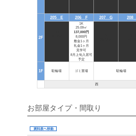
-
-
-
-
-
-
-
-
-
205 E
206 F
207 G
208
1K
25.09㎡
1R
137,000円
1K
1LD
30.08㎡
8,000円
2F
25.12㎡
40.1
-
敷金1ヶ月
-
-
-
礼金1ヶ月
-
-
-
見学可
-
8月上旬入居可
予定
1F
駐輪場
ゴミ置場
駐輪場
西
お部屋タイプ・間取り