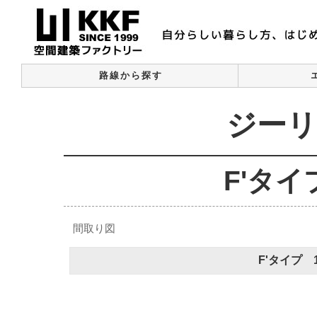
路線から探す
ジーリ
F'タ
間取り図
F'タイプ 