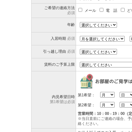
ご希望の連絡方法
メール
電 話
ど
必須
年齢
入居時期
必須
引っ越し理由
必須
賃料のご予算上限
第1希望：
内見希望日時
第1希望は必須
第2希望：
営業時間：10：00 - 19：0
※当日直前にご連絡の場合、予
絡ください。