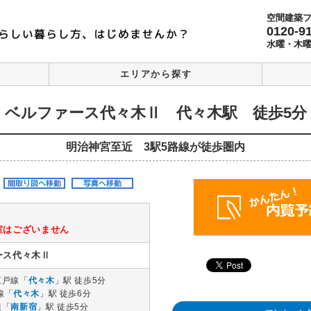
空間建築
0120-9
水曜・木
エリアから探す
ベルファース代々木Ⅱ 代々木駅 徒歩5分
明治神宮至近 3駅5路線が徒歩圏内
室はございません
ース代々木Ⅱ
江戸線「
代々木
」駅 徒歩5分
線「
代々木
」駅 徒歩6分
線「
南新宿
」駅 徒歩5分