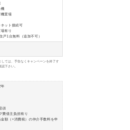
能
燥機
濯機置場
ーネット接続可
置場有り
1住戸1台無料（追加不可）
ましては、予告なくキャンペーンを終了す
確認下さい。
2年
必須
グ費借主負担有り
当金額（+消費税）の仲介手数料を申