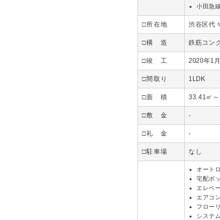
小田急
□所在地
渋谷区代
□構 造
鉄筋コン
□竣 工
2020年1
□間取り
1LDK
□面 積
33.41㎡～
□敷 金
-
□礼 金
-
□駐車場
なし
オート
宅配ボ
エレベ
エアコ
フロー
システ