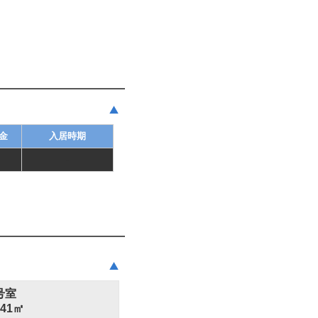
金
入居時期
-
2号室
.41㎡