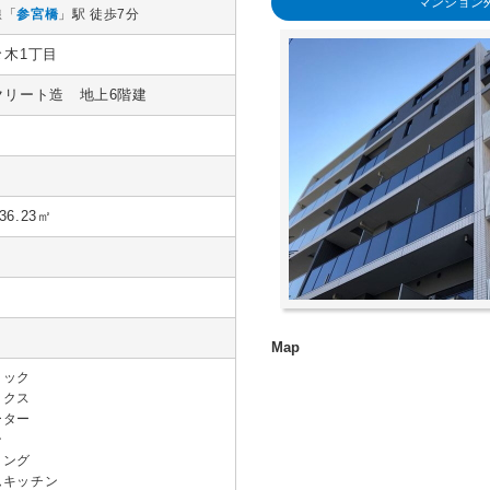
マンション
線「
参宮橋
」駅 徒歩7分
々木1丁目
クリート造 地上6階建
月
36.23㎡
ロック
ックス
ーター
ン
リング
ムキッチン