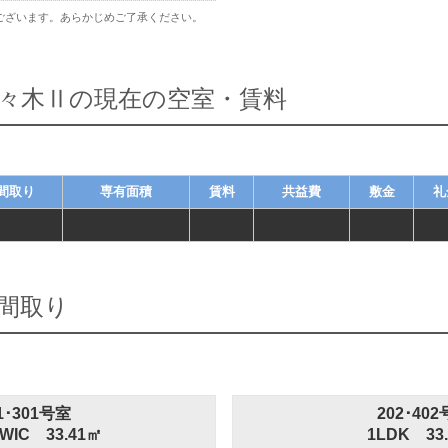
ございます。あらかじめご了承ください。
々木Ⅱの現在の空室・賃料
間取り
専有面積
賃料
共益費
敷金
礼
-
-
-
-
-
-
間取り
1･301号室
202･40
WIC 33.41㎡
1LDK 33