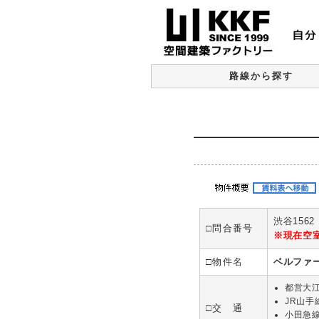
路線から探す
渋谷1562
□問合番号
※現在空
□物件名
ベルファ
都営大
JR山手
□交 通
小田急