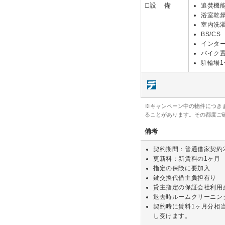
□設 備
追焚機
浴室乾
室内洗
BS/CS
インタ
バイク
駐輪場
※キャンペーン中の物件につき
ることがあります。その都度ご
備考
契約期間：普通借家契約
更新料：新賃料の1ヶ月
指定の保険に要加入
鍵交換代借主負担有り
貸主指定の保証会社利用
退去時ルームクリーニン
契約時に賃料1ヶ月分相
し受けます。