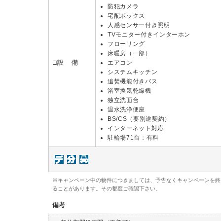
防犯カメラ
宅配ボックス
人感センサー付き照明
TVモニター付きインターホン
フローリング
床暖房（一部）
□設 備
エアコン
システムキッチン
追焚機能付きバス
浴室換気乾燥機
独立洗面台
温水洗浄便座
BS/CS（要別途契約）
インターネット対応
駐輪場71台：有料
※キャンペーン中の物件につきましては、予告なくキャンペーンを終
ることがあります。その都度ご確認下さい。
備考