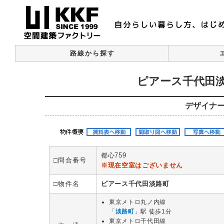
路線から探す
ピアース千代田淡
デザイナ
都心759
□問合番号
※現在空室はございません
□物件名
ピアース千代田淡路町
東京メトロ丸ノ内線
「
淡路町
」駅 徒歩1分
東京メトロ千代田線