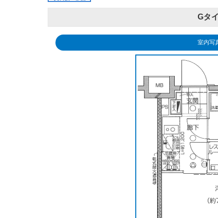
Gタイ
室内写