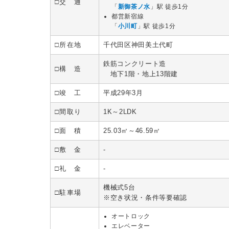
□交 通
「
新御茶ノ水
」駅 徒歩1分
都営新宿線
「
小川町
」駅 徒歩1分
□所在地
千代田区神田美土代町
鉄筋コンクリート造
□構 造
地下1階・地上13階建
□竣 工
平成29年3月
□間取り
1K～2LDK
□面 積
25.03㎡～46.59㎡
□敷 金
-
□礼 金
-
機械式5台
□駐車場
※空き状況・条件等要確認
オートロック
エレベーター