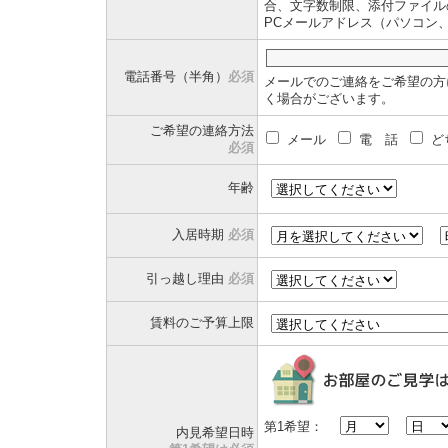
合、文字数制限、添付ファイル
PCメールアドレス（パソコン
電話番号（半角）
必須
メールでのご連絡をご希望の方
く場合がございます。
ご希望の連絡方法
メール
電 話
ど
必須
年齢
入居時期
必須
引っ越し理由
必須
賃料のご予算上限
第1希望：
内見希望日時