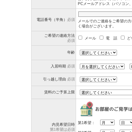
PCメールアドレス（パソコン
電話番号（半角）
必須
メールでのご連絡をご希望の方
く場合がございます。
ご希望の連絡方法
メール
電 話
ど
必須
年齢
入居時期
必須
引っ越し理由
必須
賃料のご予算上限
第1希望：
内見希望日時
第1希望は必須