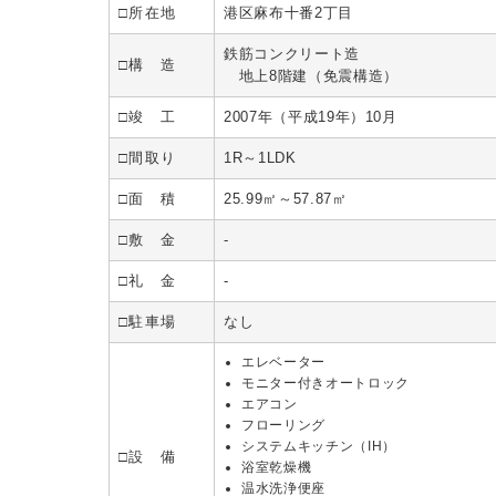
□所在地
港区麻布十番2丁目
鉄筋コンクリート造
□構 造
地上8階建（免震構造）
□竣 工
2007年（平成19年）10月
□間取り
1R～1LDK
□面 積
25.99㎡～57.87㎡
□敷 金
-
□礼 金
-
□駐車場
なし
エレベーター
モニター付きオートロック
エアコン
フローリング
システムキッチン（IH）
□設 備
浴室乾燥機
温水洗浄便座