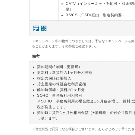
CATV（インターネット対応可・別途契
要）
BS/CS（CATV経由・別途契約要）
※キャンペーン中の物件につきましては、予告なくキャンペーンを終
ることがあります。その都度ご確認下さい。
備考
契約期間/2年間（更新可）
更新料：新賃料の1ヶ月分相当額
指定の保険に要加入
貸主指定の保証会社利用必須
解約時償却：賃料の1ヶ月分
SOHO・事務所利用相談可
※SOHO・事務所利用の場合敷金1ヶ月積み増し、賃料に
税が発生します。
契約時に賃料1ヶ月分相当金額（+消費税）の仲介手数料
し受けます。
※空室状況は変更になる場合がございます。あらかじめご了承くださ