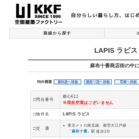
路線から探す
LAPIS ラ
麻布十番商店街の中
都心611
□問合番号
※現在空室はございません
□物件名
LAPIS ラピス
東京メトロ南北線、都営大江戸線
□交 通
「
麻布十番
」駅 徒歩2分