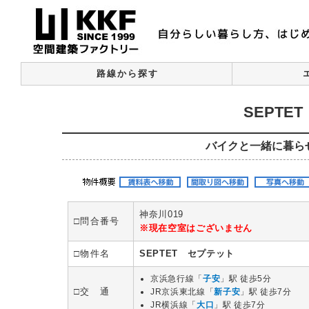
路線から探す
SEPTE
バイクと一緒に暮ら
神奈川019
□問合番号
※現在空室はございません
□物件名
SEPTET セプテット
京浜急行線「
子安
」駅 徒歩5分
□交 通
JR京浜東北線「
新子安
」駅 徒歩7分
JR横浜線「
大口
」駅 徒歩7分