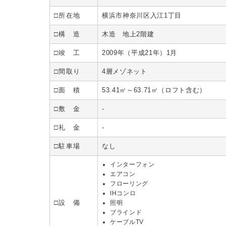
□所在地
横浜市神奈川区入江1丁目
□構 造
木造 地上2階建
□竣 工
2009年（平成21年）1月
□間取り
4層メゾネット
□面 積
53.41㎡～63.71㎡（ロフト含む）
□敷 金
-
□礼 金
-
□駐車場
なし
インターフォン
エアコン
フローリング
IHコンロ
□設 備
照明
ブラインド
ケーブルTV