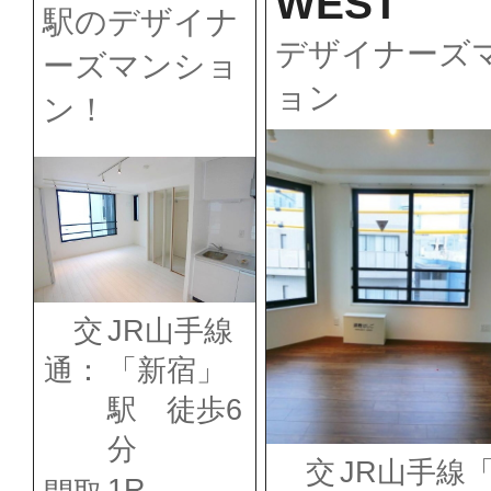
WEST
駅のデザイナ
デザイナーズ
ーズマンショ
ョン
ン！
交
JR山手線
通：
「新宿」
駅 徒歩6
分
交
JR山手線
1R