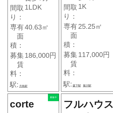
1K
1LDK
間取
間取
り：
り：
専有
25.25㎡
専有
40.63㎡
面
面
積：
積：
募集
117,000円
募集
186,000円
賃
賃
料：
料：
駅:
駅:
森下駅
菊川駅
月島駅
募集中
corte
フルハウ