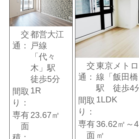
交
都営大江
通：
戸線
「代々
交
東京メトロ
木」駅
通：
線「飯田橋
徒歩5分
駅 徒歩4
1R
間取
1LDK
間取
り：
り：
専有
23.67㎡
専有
36.62㎡～4
面
面
㎡
積：