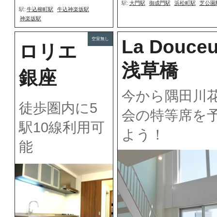
駅:
大門駅
御成門駅
浜松町駅
芝公園
駅:
牛込柳町駅
牛込神楽坂駅
神楽坂駅
空室無し
La Douceu
ロリエ
浅草橋
銀座
今から隅田川
徒歩圏内に5
会の特等席を
駅10線利用可
よう！
能