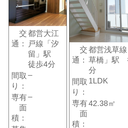
交
都営大江
通：
戸線「汐
交
都営浅草線
留」駅
通：
草橋」駅 
徒歩4分
分
–
間取
1LDK
間取
り：
り：
–
専有
専有
42.38㎡
面
面
積：
積：