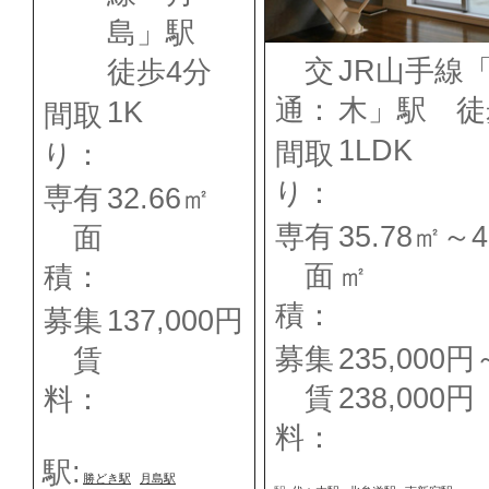
島」駅
交
JR山手線
徒歩4分
通：
木」駅 徒
1K
間取
1LDK
間取
り：
り：
専有
32.66㎡
専有
35.78㎡～4
面
面
㎡
積：
積：
募集
137,000円
募集
235,000円
賃
賃
238,000円
料：
料：
駅:
勝どき駅
月島駅