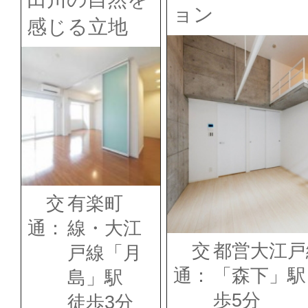
ョン
感じる立地
交
有楽町
通：
線・大江
交
都営大江戸
戸線「月
通：
「森下」駅
島」駅
歩5分
徒歩3分