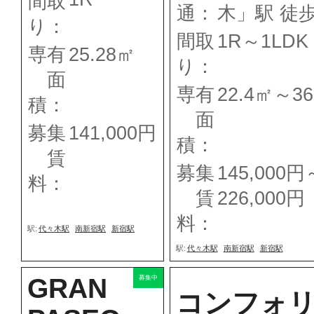
間取
通：
木」駅 徒
り：
間取
1R～1LDK
専有
25.28㎡
り：
面
専有
22.4㎡～36
積：
面
募集
141,000円
積：
賃
募集
145,000円
料：
賃
226,000円
料：
駅:
代々木駅
南新宿駅
新宿駅
駅:
代々木駅
南新宿駅
新宿駅
GRAN
募集中
コンフォ