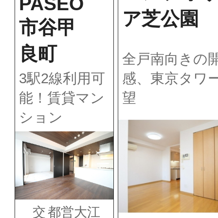
PASEO
ア芝公園
市谷甲
良町
全戸南向きの
感、東京タワ
3駅2線利用可
望
能！賃貸マン
ション
交
都営大江