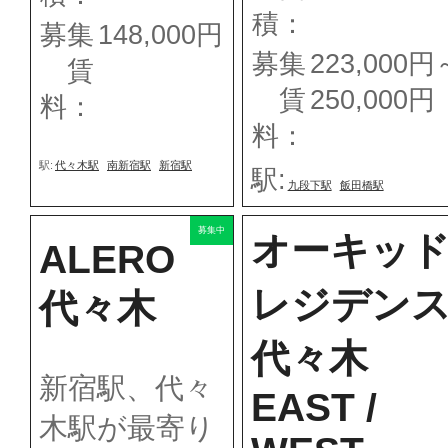
積：
募集
148,000円
募集
223,000円
賃
賃
250,000円
料：
料：
駅:
代々木駅
南新宿駅
新宿駅
駅:
九段下駅
飯田橋駅
募集中
オーキッ
ALERO
レジデン
代々木
代々木
新宿駅、代々
EAST /
木駅が最寄り