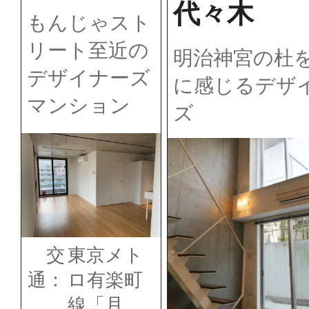
代々木
もんじゃスト
リート至近の
明治神宮の杜
デザイナーズ
に感じるデザ
マンション
ズ
交
東京メト
通：
ロ有楽町
線「月