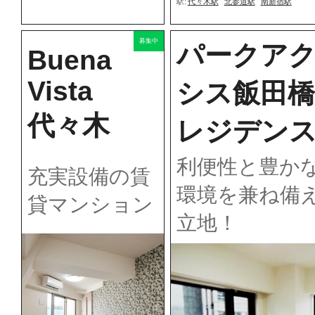
駅:
代々木駅
北参道駅
南新宿駅
募集中
パークア
Buena
Vista
シス飯田橋
代々木
レジデン
利便性と豊か
充実設備の賃
環境を兼ね備
貸マンション
立地！