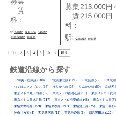
–
募集
募集
213,000円
賃
賃
215,000円
料：
料：
駅:
新橋駅
東銀座駅
汐留駅
駅:
築地市場駅
銀座駅
浅草橋駅
蔵前駅
最後
1 / 11
1
2
3
4
5
10
»
鉄道沿線から探す
JR中央・総武線
(108)
JR京浜東北線
(121)
JR京葉線
(7)
JR埼京線
つくばエクスプレス
(16)
ゆりかもめ
(23)
りんかい線
(59)
京成押
東京メトロ丸ノ内線
(69)
東京メトロ副都心線
(51)
東京メトロ千代田
東京メトロ日比谷線
(217)
東京メトロ有楽町線
(48)
東京メトロ東西
東急大井町線
(159)
東急東横線
(197)
東急池上線
(75)
東急田園都
神奈川方面
(4)
西武新宿線
(12)
西武池袋線
(3)
都営三田線
(115)