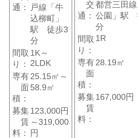
交
都営三田線
通：
戸線「牛
通：
公園」駅 
込柳町」
分
駅 徒歩3
1R
間取
分
り：
間取
1K～
専有
28.19㎡
2LDK
り：
面
専有
25.15㎡～
積：
面
58.9㎡
募集
167,000円
積：
賃
募集
123,000円
料：
賃
～319,000
料：
円