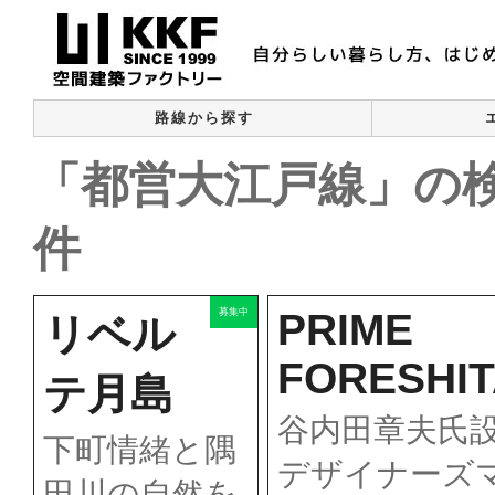
路線から探す
「都営大江戸線」の検
件
PRIME
募集中
リベル
FORESHIT
テ月島
谷内田章夫氏
下町情緒と隅
デザイナーズ
田川の自然を