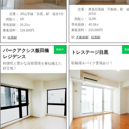
交通：
東急目黒線「不動前」駅 
歩5分
交通：
JR山手線「目黒」駅 徒歩7分
1LDK
1R
間取り：
間取り：
専有面積：
40.58㎡
専有面積：
25.23㎡
募集賃料：
210,000円
募集賃料：
134,000円
駅:
不動前駅
目黒駅
駅:
目黒駅
パークアクシス飯田橋
募集中
募
トレステージ目黒
レジデンス
駐輪場＆バイク置場あり！
利便性と豊かな自然環境を兼ね備えた
好立地！