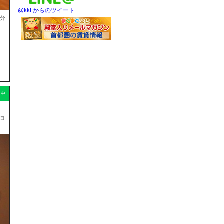
@kkf からのツイート
8分
集中
ョ