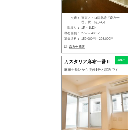
交通：
東京メトロ南北線「麻布十
番」駅 徒歩4分
間取り：
1R～1LDK
専有面積：
27㎡～48.3㎡
募集賃料：
159,000円～293,000円
駅:
麻布十番駅
募集中
カスタリア麻布十番Ⅱ
麻布十番駅から徒歩1分と駅近です