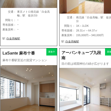
交通：
東京メトロ南北線「白金高
輪」駅 徒歩2分
交通：
南北線「白金高輪」駅 徒歩
–
間取り：
分
–
専有面積：
間取り：
1K～1LDK
–
募集賃料：
専有面積：
28.31㎡～64.37㎡
募集賃料：
155,000円～340,000円
駅:
白金高輪駅
駅:
白金高輪駅
募集中
アーバンキューブ九段
募
LaSante 麻布十番
南
麻布十番駅至近の賃貸マンション
目の前は靖国神社の緑が広がります