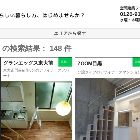
空間建築フ
0120-9
水曜・木曜
エリアから探す
検索結果： 148 件
グランエッグス東大前
募集中
募
ZOOM目黒
東大正門前徒歩6分のデザイナーズアパ
分譲タイプのデザイナーズマンショ
ート