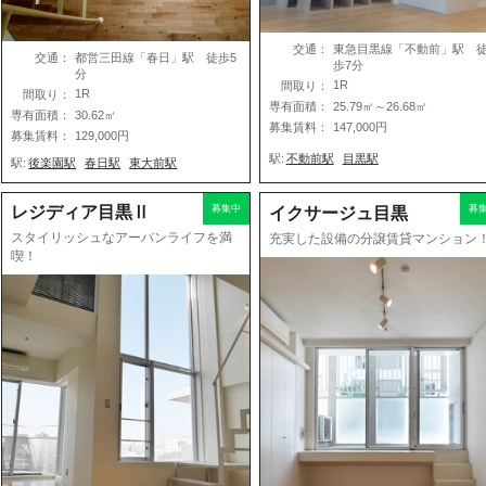
交通：
東急目黒線「不動前」駅 
交通：
都営三田線「春日」駅 徒歩5
歩7分
分
1R
間取り：
1R
間取り：
専有面積：
25.79㎡～26.68㎡
専有面積：
30.62㎡
募集賃料：
147,000円
募集賃料：
129,000円
駅:
不動前駅
目黒駅
駅:
後楽園駅
春日駅
東大前駅
レジディア目黒Ⅱ
募集中
募
イクサージュ目黒
スタイリッシュなアーバンライフを満
充実した設備の分譲賃貸マンション
喫！