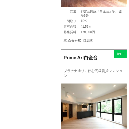
交通：
都営三田線「白金台」駅 徒
歩3分
1DK
間取り：
専有面積：
41.58㎡
募集賃料：
178,000円
駅:
白金台駅
目黒駅
募集中
Prime Art白金台
プラチナ通りに佇む高級賃貸マンショ
ン