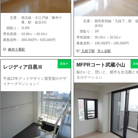
交通：
南北線・大江戸線「麻布十
交通：
都営新宿線「九段下」駅 
番」駅 徒歩2分
歩9分
1LDK
間取り：
1R
間取り：
専有面積：
43.96㎡～60.54㎡
専有面積：
30.29㎡～32.62㎡
募集賃料：
300,000円～500,000円
募集賃料：
180,000円～185,000円
駅:
麻布十番駅
駅:
九段下駅
市ヶ谷駅
募集中
MFPRコート武蔵小山
募
レジディア目黒Ⅲ
賑わいと、憩いと、都市を生活圏と
るロケーション
平成22年グッドデザイン賞受賞のデザ
イナーズマンション！