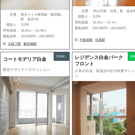
交通：
JR山手線「目黒」駅 徒歩
交通：
東京メトロ東西線「飯田橋」
1LDK
間取り：
駅 徒歩4分
専有面積：
42.33㎡～57.4㎡
1LDK
間取り：
募集賃料：
220,000円～264,000円
専有面積：
36.62㎡～41.48㎡
募集賃料：
223,000円～250,000円
駅:
不動前駅
目黒駅
駅:
九段下駅
飯田橋駅
空室無し
レジデンス白金パーク
募
コートモデリア白金
フロント
駅近デザイナーズマンション
人気の白金、駅徒歩3分の快適マンシ
ン