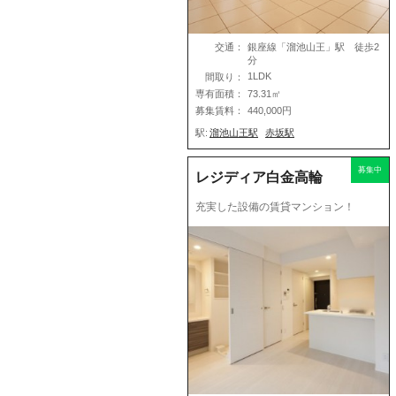
交通：
銀座線「溜池山王」駅 徒歩2
分
1LDK
間取り：
専有面積：
73.31㎡
募集賃料：
440,000円
駅:
溜池山王駅
赤坂駅
募集中
レジディア白金高輪
充実した設備の賃貸マンション！