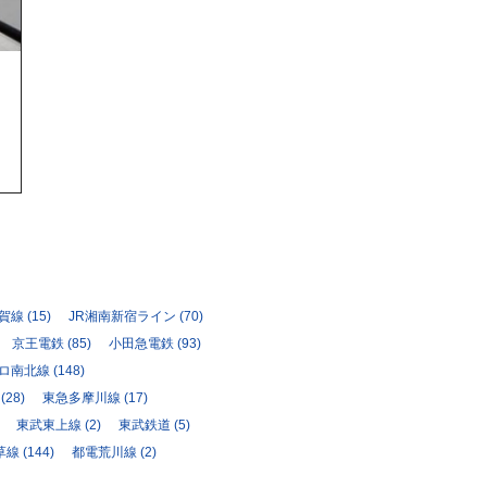
駅
須賀線
(15)
JR湘南新宿ライン
(70)
京王電鉄
(85)
小田急電鉄
(93)
ロ南北線
(148)
(28)
東急多摩川線
(17)
東武東上線
(2)
東武鉄道
(5)
草線
(144)
都電荒川線
(2)