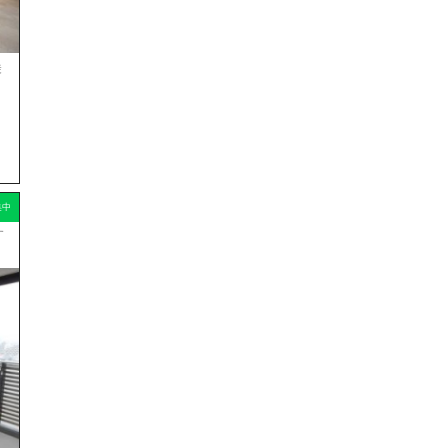
徒
集中
す