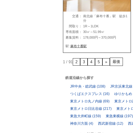
交通：
南北線「麻布十番」駅 徒歩1
分
間取り：
1R～1LDK
専有面積：
30㎡～51.99㎡
募集賃料：
178,000円～370,000円
駅:
麻布十番駅
最後
1 / 9
1
2
3
4
5
»
鉄道沿線から探す
JR中央・総武線
(108)
JR京浜東北線
つくばエクスプレス
(16)
ゆりかもめ
東京メトロ丸ノ内線
(69)
東京メトロ
東京メトロ日比谷線
(217)
東京メト
東急大井町線
(159)
東急東横線
(197)
神奈川方面
(4)
西武新宿線
(12)
西