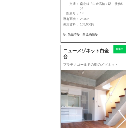
交通：
南北線「白金高輪」駅 徒歩5
分
1K
間取り：
専有面積：
25.8㎡
募集賃料：
153,000円
駅:
泉岳寺駅
白金高輪駅
募集中
ニューメゾネット白金
台
プラチナゴールドの街のメゾネット