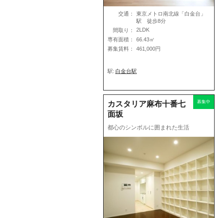
交通：
東京メトロ南北線「白金台」
駅 徒歩8分
2LDK
間取り：
専有面積：
66.43㎡
募集賃料：
461,000円
駅:
白金台駅
募集中
カスタリア麻布十番七
面坂
都心のシンボルに囲まれた生活