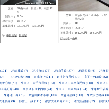
交通：
JR山手線「目黒」駅 徒歩12
分
交通：
東急目黒線「武蔵小山」
1LDK
間取り：
徒歩2分
専有面積：
40.11㎡
1K
間取り：
募集賃料：
230,000円～235,000円
専有面積：
25.38㎡
募集賃料：
151,000円～154,000円
駅:
中目黒駅
目黒駅
駅:
武蔵小山駅
(121)
JR京葉線
(7)
JR埼京線
(73)
JR山手線
(274)
JR常磐線
(6)
JR横
(23)
りんかい線
(59)
京成押上線
(1)
京浜急行電鉄
(29)
京王井の頭線
(53)
副都心線
(51)
東京メトロ千代田線
(123)
東京メトロ半蔵門線
(118)
東京メト
ロ有楽町線
(48)
東京メトロ東西線
(74)
東京メトロ銀座線
(124)
東急世田谷線
東急池上線
(75)
東急田園都市線
(133)
東急目黒線
(113)
東武伊勢崎線
(3)
武池袋線
(3)
都営三田線
(115)
都営大江戸線
(198)
都営新宿線
(62)
都営浅